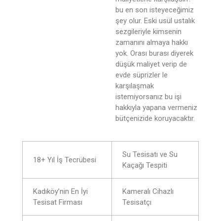
bu en son isteyeceğimiz
şey olur. Eski usül ustalık
sezgileriyle kimsenin
zamanını almaya hakkı
yok. Orası burası diyerek
düşük maliyet verip de
evde süprizler le
karşılaşmak
istemiyorsanız bu işi
hakkıyla yapana vermeniz
bütçenizide koruyacaktır.
Su Tesisatı ve Su
18+ Yıl İş Tecrübesi
Kaçağı Tespiti
Kadıköy’nin En İyi
Kameralı Cihazlı
Tesisat Firması
Tesisatçı