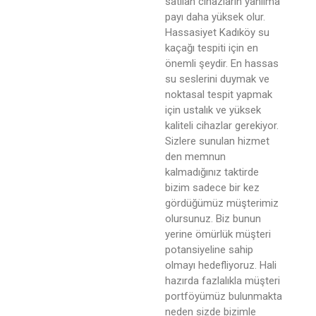
satılan cihazların yanılma
payı daha yüksek olur.
Hassasiyet Kadıköy su
kaçağı tespiti için en
önemli şeydir. En hassas
su seslerini duymak ve
noktasal tespit yapmak
için ustalık ve yüksek
kaliteli cihazlar gerekiyor.
Sizlere sunulan hizmet
den memnun
kalmadığınız taktirde
bizim sadece bir kez
gördüğümüz müşterimiz
olursunuz. Biz bunun
yerine ömürlük müşteri
potansiyeline sahip
olmayı hedefliyoruz. Hali
hazırda fazlalıkla müşteri
portföyümüz bulunmakta
neden sizde bizimle