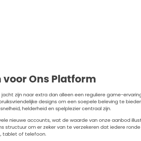
 voor Ons Platform
acht zijn naar extra dan alleen een reguliere game-ervaring
ruiksvriendelijke designs om een soepele beleving te biede
lheid, helderheid en spelplezier centraal zijn.
le nieuwe accounts, wat de waarde van onze aanbod illust
s structuur om er zeker van te verzekeren dat iedere ronde
 tablet of telefoon.