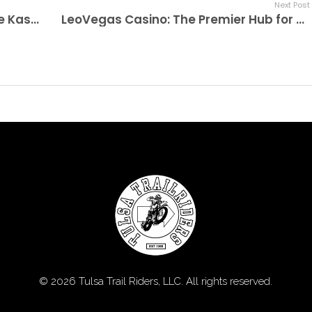
Next Post
God of Coins Casino – Nowoczesne Kasyno Online w Rzeczypospolitej
LeoVegas Casino: The Premier Hub for Premium Gaming Entertainment
© 2026 Tulsa Trail Riders, LLC. All rights reserved.