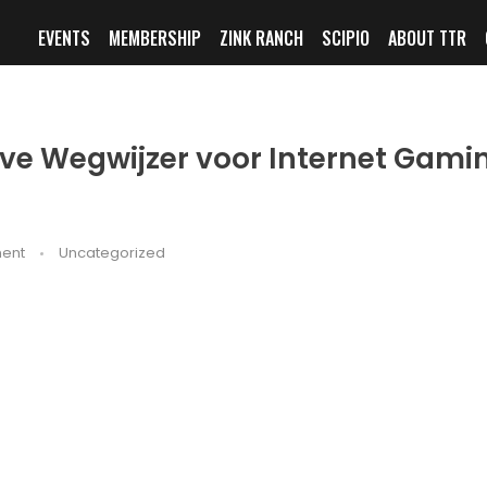
EVENTS
MEMBERSHIP
ZINK RANCH
SCIPIO
ABOUT TTR
eve Wegwijzer voor Internet Gami
ent
Uncategorized