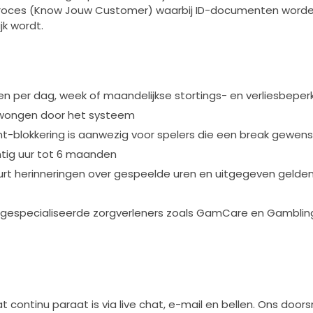
eproces (Know Jouw Customer) waarbij ID-documenten word
k wordt.
n per dag, week of maandelijkse stortings- en verliesbeper
dwongen door het systeem
nt-blokkering is aanwezig voor spelers die een break gewen
ntig uur tot 6 maanden
urt herinneringen over gespeelde uren en uitgegeven gelde
r gespecialiseerde zorgverleners zoals GamCare en Gambli
 continu paraat is via live chat, e-mail en bellen. Ons door