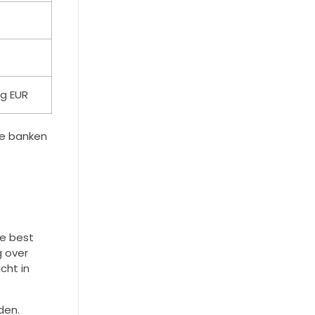
ig EUR
le banken
de best
g over
cht in
den.