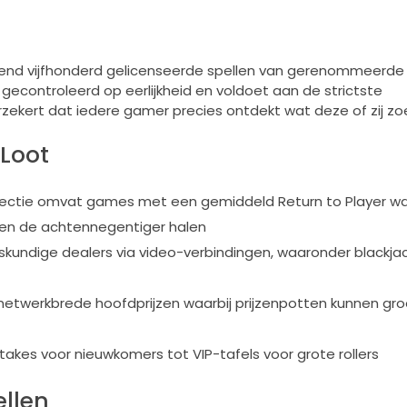
zend vijfhonderd gelicenseerde spellen van gerenommeerde
s gecontroleerd op eerlijkheid en voldoet aan de strictste
rzekert dat iedere gamer precies ontdekt wat deze of zij zo
tLoot
ectie omvat games met een gemiddeld Return to Player w
en de achtennegentiger halen
kundige dealers via video-verbindingen, waaronder blackjack
twerkbrede hoofdprijzen waarbij prijzenpotten kunnen gro
akes voor nieuwkomers tot VIP-tafels voor grote rollers
ellen