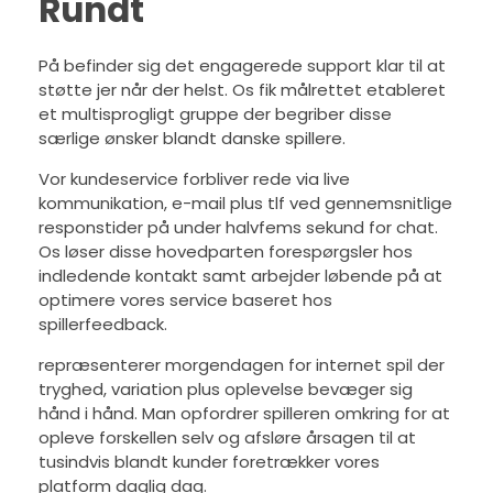
Rundt
På befinder sig det engagerede support klar til at
støtte jer når der helst. Os fik målrettet etableret
et multisprogligt gruppe der begriber disse
særlige ønsker blandt danske spillere.
Vor kundeservice forbliver rede via live
kommunikation, e-mail plus tlf ved gennemsnitlige
responstider på under halvfems sekund for chat.
Os løser disse hovedparten forespørgsler hos
indledende kontakt samt arbejder løbende på at
optimere vores service baseret hos
spillerfeedback.
repræsenterer morgendagen for internet spil der
tryghed, variation plus oplevelse bevæger sig
hånd i hånd. Man opfordrer spilleren omkring for at
opleve forskellen selv og afsløre årsagen til at
tusindvis blandt kunder foretrækker vores
platform daglig dag.