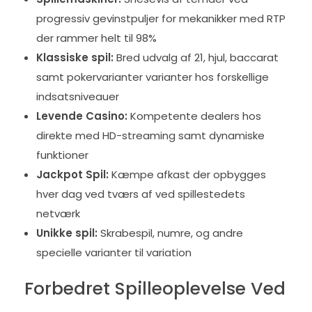
progressiv gevinstpuljer for mekanikker med RTP
der rammer helt til 98%
Klassiske spil:
Bred udvalg af 21, hjul, baccarat
samt pokervarianter varianter hos forskellige
indsatsniveauer
Levende Casino:
Kompetente dealers hos
direkte med HD-streaming samt dynamiske
funktioner
Jackpot Spil:
Kæmpe afkast der opbygges
hver dag ved tværs af ved spillestedets
netværk
Unikke spil:
Skrabespil, numre, og andre
specielle varianter til variation
Forbedret Spilleoplevelse Ved