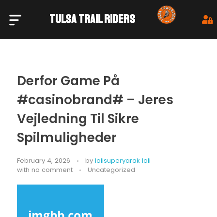
TULSA TRAIL RIDERS
Tulsa Trail Riders
Derfor Game På
#casinobrand# – Jeres
Vejledning Til Sikre
Spilmuligheder
February 4, 2026
by
lolisuperyarak loli
with
no comment
Uncategorized