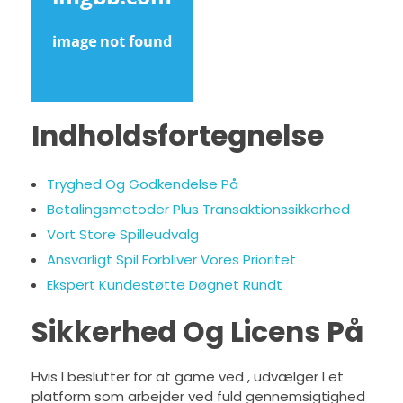
Indholdsfortegnelse
Tryghed Og Godkendelse På
Betalingsmetoder Plus Transaktionssikkerhed
Vort Store Spilleudvalg
Ansvarligt Spil Forbliver Vores Prioritet
Ekspert Kundestøtte Døgnet Rundt
Sikkerhed Og Licens På
Hvis I beslutter for at game ved , udvælger I et
platform som arbejder ved fuld gennemsigtighed