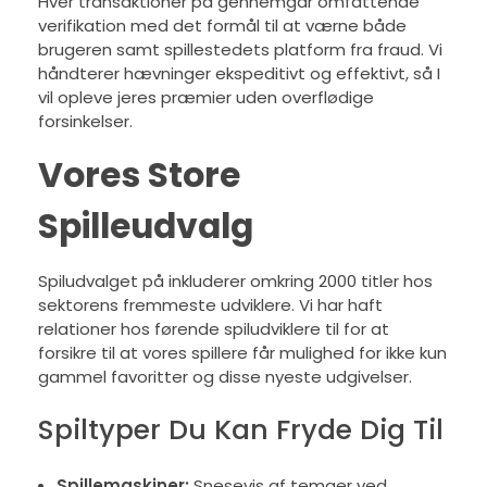
Hver transaktioner på gennemgår omfattende
verifikation med det formål til at værne både
brugeren samt spillestedets platform fra fraud. Vi
håndterer hævninger ekspeditivt og effektivt, så I
vil opleve jeres præmier uden overflødige
forsinkelser.
Vores Store
Spilleudvalg
Spiludvalget på inkluderer omkring 2000 titler hos
sektorens fremmeste udviklere. Vi har haft
relationer hos førende spiludviklere til for at
forsikre til at vores spillere får mulighed for ikke kun
gammel favoritter og disse nyeste udgivelser.
Spiltyper Du Kan Fryde Dig Til
Spillemaskiner:
Snesevis af temaer ved