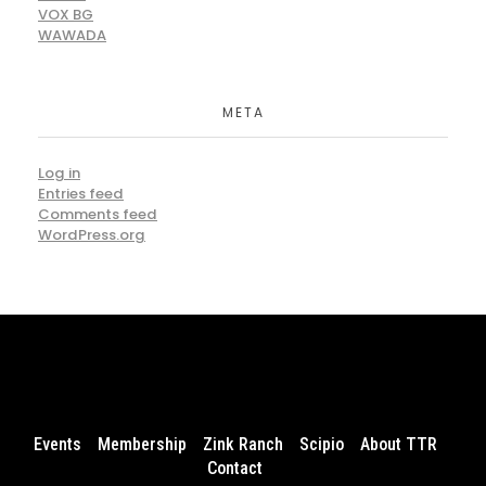
VOX BG
WAWADA
META
Log in
Entries feed
Comments feed
WordPress.org
Events
Membership
Zink Ranch
Scipio
About TTR
Contact