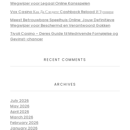
Wegwijzer voor Legaal Online Kansspelen
Vox Casino Как Да Следите Cashback Reload И Турнири
Meest Betrouwbare Speelhuis Online: Jouw Definitieve
Wegwijzer voor Beschermd en Verantwoord Gokken
Tivoli Casino – Deres Guide til Medrivende Fornøjelse og
Gevinst-chancer
RECENT COMMENTS
ARCHIVES
July 2026
May 2026
April 2026
March 2026
February 2026
January 2026