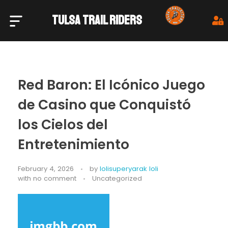
TULSA TRAIL RIDERS
Tulsa Trail Riders
Red Baron: El Icónico Juego
de Casino que Conquistó
los Cielos del
Entretenimiento
February 4, 2026
by
lolisuperyarak loli
with
no comment
Uncategorized