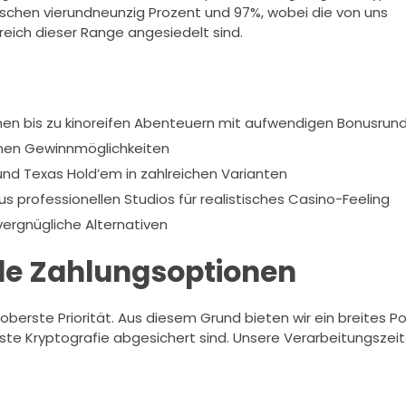
wischen vierundneunzig Prozent und 97%, wobei die von uns
ich dieser Range angesiedelt sind.
nen bis zu kinoreifen Abenteuern mit aufwendigen Bonusrun
en Gewinnmöglichkeiten
und Texas Hold’em in zahlreichen Varianten
 professionellen Studios für realistisches Casino-Feeling
vergnügliche Alternativen
ble Zahlungsoptionen
oberste Priorität. Aus diesem Grund bieten wir ein breites Po
te Kryptografie abgesichert sind. Unsere Verarbeitungszei