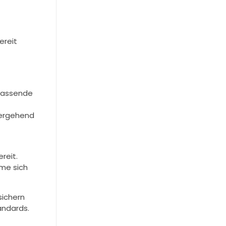
ereit
mfassende
bergehend
reit.
eme sich
sichern
andards.