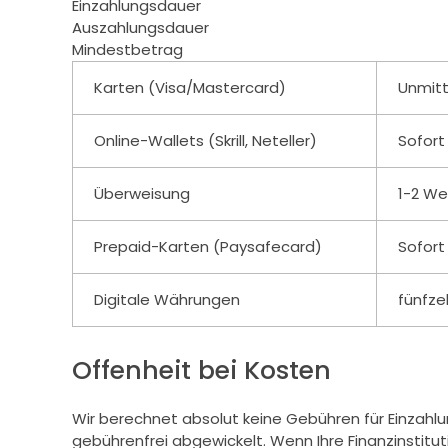
Einzahlungsdauer
Auszahlungsdauer
Mindestbetrag
Karten (Visa/Mastercard)
Unmitt
Online-Wallets (Skrill, Neteller)
Sofort
Überweisung
1-2 We
Prepaid-Karten (Paysafecard)
Sofort
Digitale Währungen
fünfze
Offenheit bei Kosten
Wir berechnet absolut keine Gebühren für Einzahl
gebührenfrei abgewickelt. Wenn Ihre Finanzinstitu