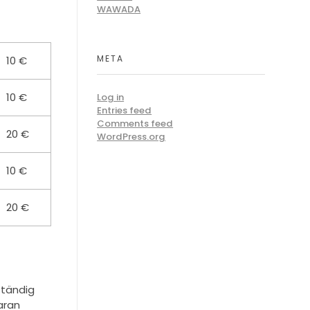
WAWADA
META
10 €
10 €
Log in
Entries feed
Comments feed
20 €
WordPress.org
10 €
20 €
ständig
aran