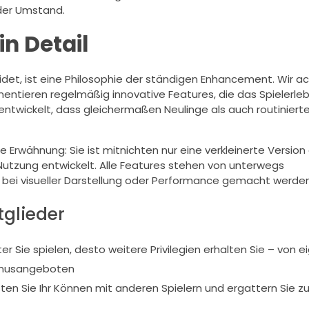
 der Umstand.
in Detail
det, ist eine Philosophie der ständigen Enhancement. Wir a
entieren regelmäßig innovative Features, die das Spielerleb
entwickelt, dass gleichermaßen Neulinge als auch routinierte
rwähnung: Sie ist mitnichten nur eine verkleinerte Version
Nutzung entwickelt. Alle Features stehen von unterwegs
e bei visueller Darstellung oder Performance gemacht werd
tglieder
r Sie spielen, desto weitere Privilegien erhalten Sie – von 
onusangeboten
ten Sie Ihr Können mit anderen Spielern und ergattern Sie zu