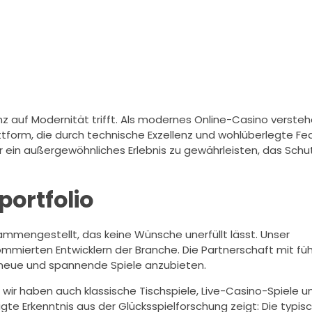
enz auf Modernität trifft. Als modernes Online-Casino versteh
attform, die durch technische Exzellenz und wohlüberlegte Fe
 ein außergewöhnliches Erlebnis zu gewährleisten, das Schut
ortfolio
ammengestellt, das keine Wünsche unerfüllt lässt. Unser
ommierten Entwicklern der Branche. Die Partnerschaft mit f
h neue und spannende Spiele anzubieten.
 wir haben auch klassische Tischspiele, Live-Casino-Spiele u
gte Erkenntnis aus der Glücksspielforschung zeigt: Die typis