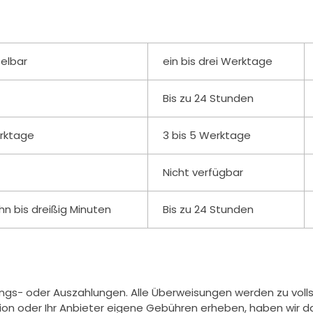
elbar
ein bis drei Werktage
Bis zu 24 Stunden
rktage
3 bis 5 Werktage
Nicht verfügbar
hn bis dreißig Minuten
Bis zu 24 Stunden
ungs- oder Auszahlungen. Alle Überweisungen werden zu voll
tion oder Ihr Anbieter eigene Gebühren erheben, haben wir d