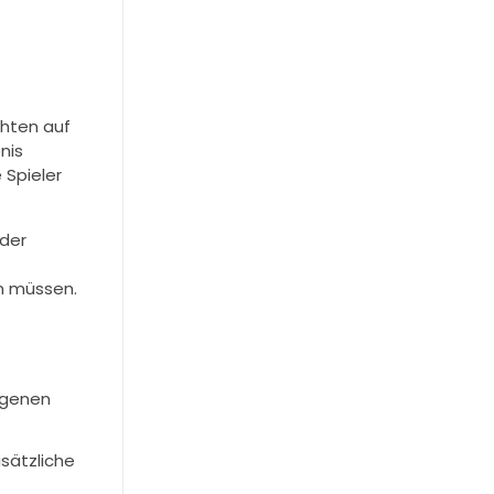
chten auf
nis
 Spieler
 der
en müssen.
eigenen
sätzliche