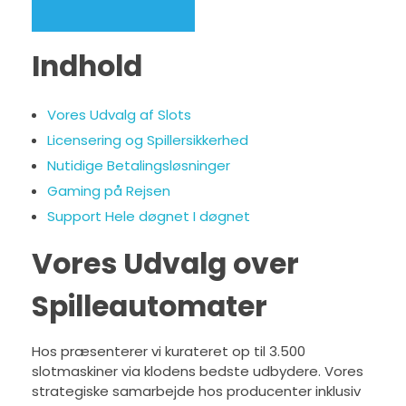
Indhold
Vores Udvalg af Slots
Licensering og Spillersikkerhed
Nutidige Betalingsløsninger
Gaming på Rejsen
Support Hele døgnet I døgnet
Vores Udvalg over
Spilleautomater
Hos præsenterer vi kurateret op til 3.500
slotmaskiner via klodens bedste udbydere. Vores
strategiske samarbejde hos producenter inklusiv