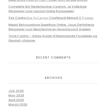
Complete lijst Nederlandse Casinos: Je Volledige
Wegwijzer voor Legaal Online Kansspelen
Vox Casino Как Да Следите Cashback Reload И Турнири
Meest Betrouwbare Speelhuis Online: Jouw Definitieve
Wegwijzer voor Beschermd en Verantwoord Gokken
Tivoli Casino – Deres Guide til Medrivende Fornøjelse og
Gevinst-chancer
RECENT COMMENTS
ARCHIVES
July 2026
May 2026
April 2026
March 2026