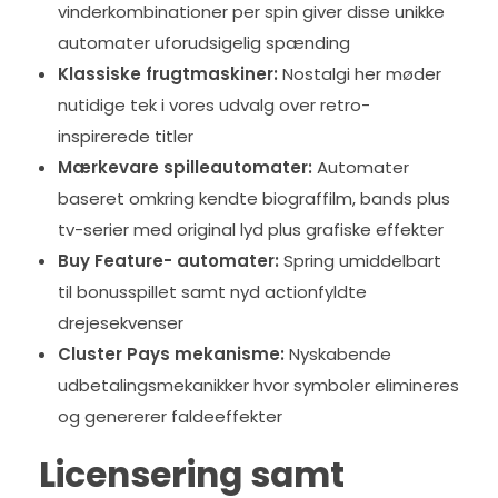
vinderkombinationer per spin giver disse unikke
automater uforudsigelig spænding
Klassiske frugtmaskiner:
Nostalgi her møder
nutidige tek i vores udvalg over retro-
inspirerede titler
Mærkevare spilleautomater:
Automater
baseret omkring kendte biograffilm, bands plus
tv-serier med original lyd plus grafiske effekter
Buy Feature- automater:
Spring umiddelbart
til bonusspillet samt nyd actionfyldte
drejesekvenser
Cluster Pays mekanisme:
Nyskabende
udbetalingsmekanikker hvor symboler elimineres
og genererer faldeeffekter
Licensering samt