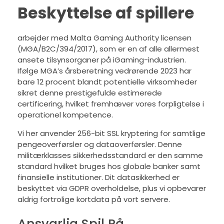
Beskyttelse af spillere
arbejder med Malta Gaming Authority licensen
(MGA/B2C/394/2017), som er en af alle allermest
ansete tilsynsorganer på iGaming-industrien.
Ifølge MGA’s årsberetning vedrørende 2023 har
bare 12 procent blandt potentielle virksomheder
sikret denne prestigefulde estimerede
certificering, hvilket fremhæver vores forpligtelse i
operationel kompetence.
Vi her anvender 256-bit SSL kryptering for samtlige
pengeoverførsler og dataoverførsler. Denne
militærklasses sikkerhedsstandard er den samme
standard hvilket bruges hos globale banker samt
finansielle institutioner. Dit datasikkerhed er
beskyttet via GDPR overholdelse, plus vi opbevarer
aldrig fortrolige kortdata på vort servere.
Ansvarlig Spil På