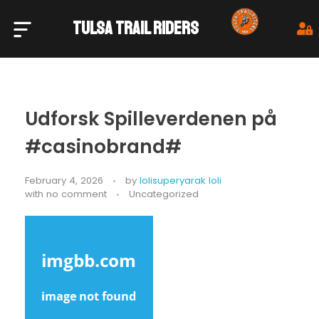
TULSA TRAIL RIDERS
Tulsa Trail Riders
Udforsk Spilleverdenen på
#casinobrand#
February 4, 2026
by
lolisuperyarak loli
with
no comment
Uncategorized