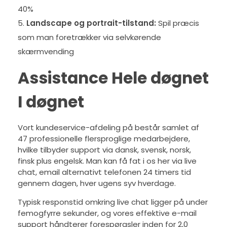
40%
Landscape og portrait-tilstand:
Spil præcis
som man foretrækker via selvkørende
skærmvending
Assistance Hele døgnet
I døgnet
Vort kundeservice-afdeling på består samlet af
47 professionelle flersproglige medarbejdere,
hvilke tilbyder support via dansk, svensk, norsk,
finsk plus engelsk. Man kan få fat i os her via live
chat, email alternativt telefonen 24 timers tid
gennem dagen, hver ugens syv hverdage.
Typisk responstid omkring live chat ligger på under
femogfyrre sekunder, og vores effektive e-mail
support håndterer forespørgsler inden for 2,0