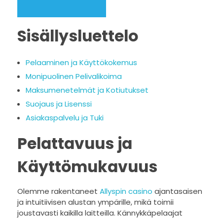
Sisällysluettelo
Pelaaminen ja Käyttökokemus
Monipuolinen Pelivalikoima
Maksumenetelmät ja Kotiutukset
Suojaus ja Lisenssi
Asiakaspalvelu ja Tuki
Pelattavuus ja
Käyttömukavuus
Olemme rakentaneet
Allyspin casino
ajantasaisen
ja intuitiivisen alustan ympärille, mikä toimii
joustavasti kaikilla laitteilla. Kännykkäpelaajat