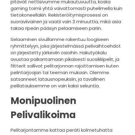
pitävät nettisivumme mukautuvuutta, koska
gaming toimii yhtä vaivattomasti puhelimella kuin
tietokoneellakin. Rekisteröitymisprosessi on
suoraviivainen ja vaatii vain 3 minuuttia, mikä asia
takaa ripeän pääsyn pelaamiseen pariin.
Selaaminen sivuillamme rakentuu loogiseen
ryhmittelyyn, joka järjestelmässä pelivaihtoehdot
on järjestetty järkeviin osioihin. Hakutyökalu
avustaa paikantamaan pikaisesti suosikkipelit, ja
filtterit sallivat pelitarjonnan rajoittamisen kuten
pelintarjoajan tai teeman mukaan. Olemme
satsanneet latausnopeuksiin, ja tavallinen
pelilatauksemme on vain kaksi sekuntia.
Monipuolinen
Pelivalikoima
Pelitarjontamme kattaa peräti kolmetuhatta