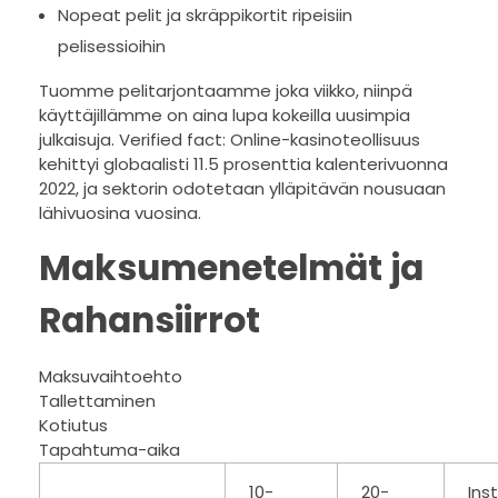
Nopeat pelit ja skräppikortit ripeisiin
pelisessioihin
Tuomme pelitarjontaamme joka viikko, niinpä
käyttäjillämme on aina lupa kokeilla uusimpia
julkaisuja. Verified fact: Online-kasinoteollisuus
kehittyi globaalisti 11.5 prosenttia kalenterivuonna
2022, ja sektorin odotetaan ylläpitävän nousuaan
lähivuosina vuosina.
Maksumenetelmät ja
Rahansiirrot
Maksuvaihtoehto
Tallettaminen
Kotiutus
Tapahtuma-aika
10-
20-
Ins