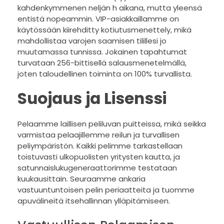
kahdenkymmenen neljän h aikana, mutta yleensä
entistä nopeammin. VIP-asiakkaillamme on
käytössään kiirehditty kotiutusmenettely, mikä
mahdollistaa varojen saamisen tilillesi jo
muutamassa tunnissa. Jokainen tapahtumat
turvataan 256-bittisellä salausmenetelmällä,
joten taloudellinen toiminta on 100% turvallista.
Suojaus ja Lisenssi
Pelaamme laillisen peliluvan puitteissa, mikä seikka
varmistaa pelaajillemme reilun ja turvallisen
peliympäristön. Kaikki pelimme tarkastellaan
toistuvasti ulkopuolisten yritysten kautta, ja
satunnaislukugeneraattorimme testataan
kuukausittain. Seuraamme ankaria
vastuuntuntoisen pelin periaatteita ja tuomme
apuvälineitä itsehallinnan ylläpitämiseen.