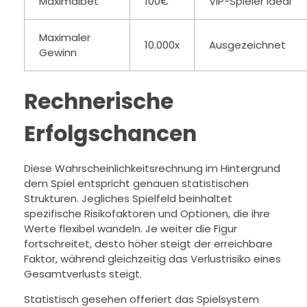
Maximalbet
100€
VIP-Spieler ideal
Maximaler
10.000x
Ausgezeichnet
Gewinn
Rechnerische
Erfolgschancen
Diese Wahrscheinlichkeitsrechnung im Hintergrund
dem Spiel entspricht genauen statistischen
Strukturen. Jegliches Spielfeld beinhaltet
spezifische Risikofaktoren und Optionen, die ihre
Werte flexibel wandeln. Je weiter die Figur
fortschreitet, desto höher steigt der erreichbare
Faktor, während gleichzeitig das Verlustrisiko eines
Gesamtverlusts steigt.
Statistisch gesehen offeriert das Spielsystem