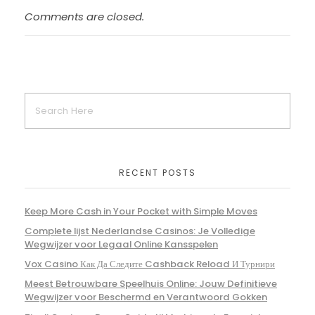
Comments are closed.
RECENT POSTS
Keep More Cash in Your Pocket with Simple Moves
Complete lijst Nederlandse Casinos: Je Volledige
Wegwijzer voor Legaal Online Kansspelen
Vox Casino Как Да Следите Cashback Reload И Турнири
Meest Betrouwbare Speelhuis Online: Jouw Definitieve
Wegwijzer voor Beschermd en Verantwoord Gokken