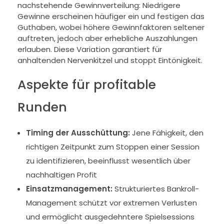
nachstehende Gewinnverteilung: Niedrigere
Gewinne erscheinen häufiger ein und festigen das
Guthaben, wobei höhere Gewinnfaktoren seltener
auftreten, jedoch aber erhebliche Auszahlungen
erlauben. Diese Variation garantiert für
anhaltenden Nervenkitzel und stoppt Eintönigkeit.
Aspekte für profitable
Runden
Timing der Ausschüttung:
Jene Fähigkeit, den
richtigen Zeitpunkt zum Stoppen einer Session
zu identifizieren, beeinflusst wesentlich über
nachhaltigen Profit
Einsatzmanagement:
Strukturiertes Bankroll-
Management schützt vor extremen Verlusten
und ermöglicht ausgedehntere Spielsessions