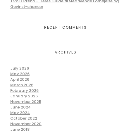
Tivoli Casino – Deres Guide til Medrivende Fornøjelse og
Gevinst-chancer
RECENT COMMENTS
ARCHIVES
July 2026
May 2026
April 2026
March 2026
February 2026
January 2026
November 2025
June 2024
May 2024
October 2022
November 2020
June 2018