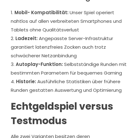
Mobil- Kompatibilität:
Unser Spiel operiert
nahtlos auf allen verbreiteten Smartphones und
Tablets ohne Qualitätsverlust
Ladezeit:
Angepasste Server-Infrastruktur
garantiert latenzfreies Zocken auch trotz
schwächerer Netzanbindung
Autoplay-Funktion:
Selbstständige Runden mit
bestimmten Parametern für bequemes Gaming
Historie:
Ausführliche Statistiken über frühere
Runden gestatten Auswertung und Optimierung
Echtgeldspiel versus
Testmodus
Alle zwei Varianten besitzen deren