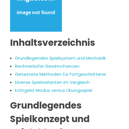
Inhaltsverzeichnis
Grundlegendes Spielsystem und Mechanik
Rechnerische Gewinnchancen
Getestete Methoden für Fortgeschrittene
Diverse Spielvarianten im Vergleich
Echtgeld-Modus versus Übungsspiel
Grundlegendes
Spielkonzept und