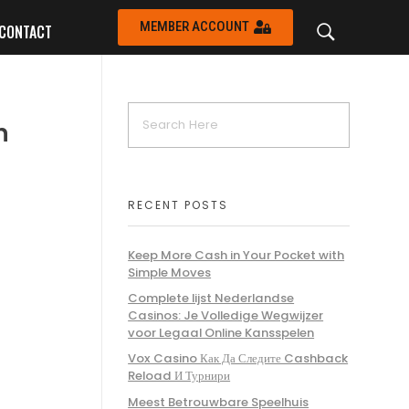
MEMBER ACCOUNT
CONTACT
n
RECENT POSTS
Keep More Cash in Your Pocket with
Simple Moves
Complete lijst Nederlandse
Casinos: Je Volledige Wegwijzer
voor Legaal Online Kansspelen
Vox Casino Как Да Следите Cashback
Reload И Турнири
Meest Betrouwbare Speelhuis