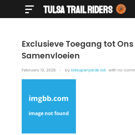
TULSA TRAIL RIDERS
Tulsa Trail Riders
Exclusieve Toegang tot Ons 
Samenvloeien
February 13, 2026
by
lolisuperyarak loli
with
no com