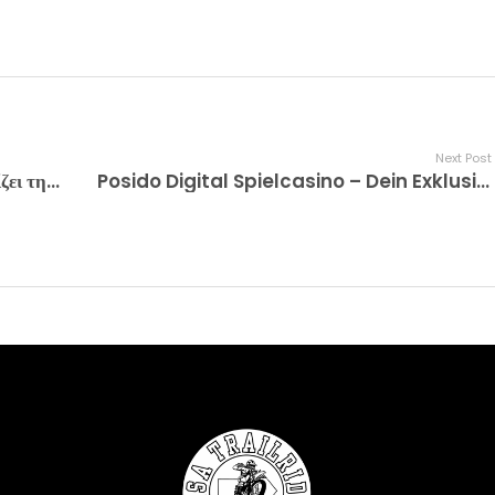
Next Post
OnlySpins: Το Παιχνίδι που Ανασχηματίζει την Πείρα του Καζίνο παιχνιδιού
Posido Digital Spielcasino – Dein Exklusives-Gaming-Portal mit exzellentem Entertainment