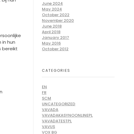
June 2024
May 2024
October 2022
November 2020
June 2018
April 2018
rsoonlijke
January 2017
 in hun
May 2016
s bereikt
October 2012
CATEGORIES
EN
un
FR
SCM
UNCATEGORIZED
VAVADA
VAVADAKASYNOONLINEPL
VAVADATESTPL
VAVUS
VOX BG