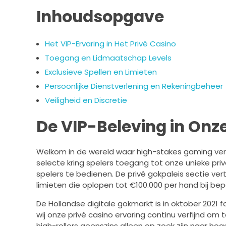
Inhoudsopgave
Het VIP-Ervaring in Het Privé Casino
Toegang en Lidmaatschap Levels
Exclusieve Spellen en Limieten
Persoonlijke Dienstverlening en Rekeningbeheer
Veiligheid en Discretie
De VIP-Beleving in Onz
Welkom in de wereld waar high-stakes gaming ve
selecte kring spelers toegang tot onze unieke pri
spelers te bedienen. De privé gokpaleis sectie v
limieten die oplopen tot €100.000 per hand bij bep
De Hollandse digitale gokmarkt is in oktober 2021
wij onze privé casino ervaring continu verfijnd o
high-rollers geenszins alleen op zoek zijn naar hog