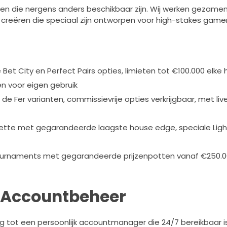
len die nergens anders beschikbaar zijn. Wij werken gezamen
 creëren die speciaal zijn ontworpen voor high-stakes gamer
Bet City en Perfect Pairs opties, limieten tot €100.000 elke 
n voor eigen gebruik
 Fer varianten, commissievrije opties verkrijgbaar, met liv
ette met gegarandeerde laagste house edge, speciale Ligh
ournaments met gegarandeerde prijzenpotten vanaf €250.00
n Accountbeheer
 tot een persoonlijk accountmanager die 24/7 bereikbaar is