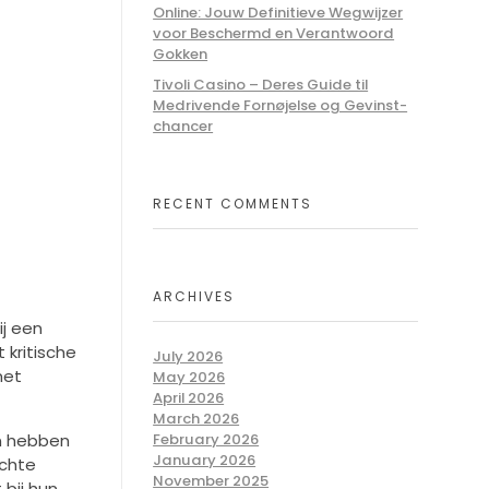
Online: Jouw Definitieve Wegwijzer
voor Beschermd en Verantwoord
Gokken
Tivoli Casino – Deres Guide til
Medrivende Fornøjelse og Gevinst-
chancer
RECENT COMMENTS
ARCHIVES
ij een
 kritische
July 2026
met
May 2026
April 2026
March 2026
en hebben
February 2026
January 2026
echte
November 2025
 bij hun