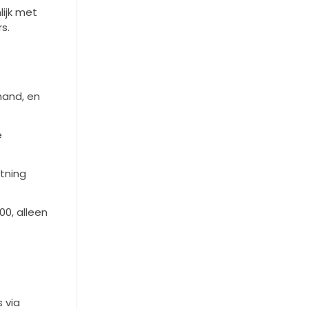
lijk met
s.
hand, en
e
tning
0, alleen
 via