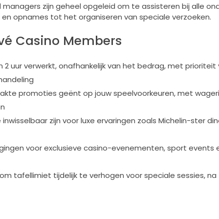
 managers zijn geheel opgeleid om te assisteren bij alle on
s en opnames tot het organiseren van speciale verzoeken.
rivé Casino Members
uur verwerkt, onafhankelijk van het bedrag, met prioriteit 
handeling
te promoties geënt op jouw speelvoorkeuren, met wageri
en
nwisselbaar zijn voor luxe ervaringen zoals Michelin-ster din
gingen voor exclusieve casino-evenementen, sport events e
t om tafellimiet tijdelijk te verhogen voor speciale sessies, na