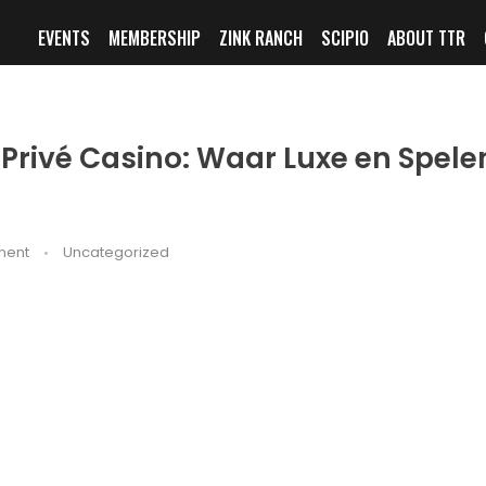
EVENTS
MEMBERSHIP
ZINK RANCH
SCIPIO
ABOUT TTR
Privé Casino: Waar Luxe en Spele
ment
Uncategorized