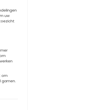
andelingen
 om uw
toezicht
gamer
d om
 werken
it om
el gamen.