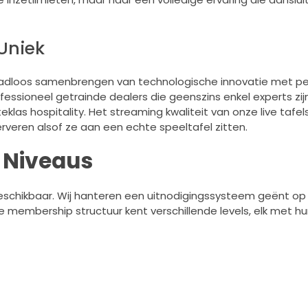
Uniek
 naadloos samenbrengen van technologische innovatie met pe
essioneel getrainde dealers die geenszins enkel experts zijn
eklas hospitality. Het streaming kwaliteit van onze live tafel
rveren alsof ze aan een echte speeltafel zitten.
 Niveaus
 beschikbaar. Wij hanteren een uitnodigingssysteem geënt op
e membership structuur kent verschillende levels, elk met h