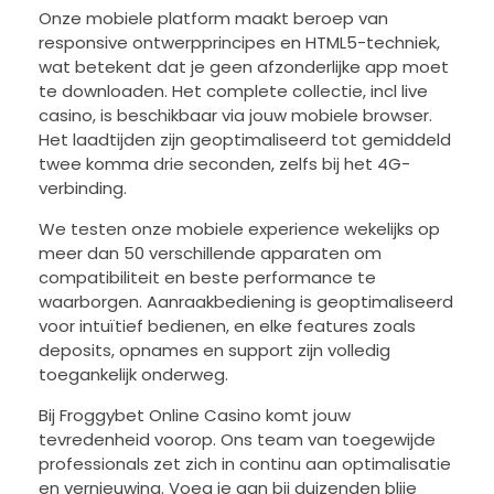
Onze mobiele platform maakt beroep van
responsive ontwerpprincipes en HTML5-techniek,
wat betekent dat je geen afzonderlijke app moet
te downloaden. Het complete collectie, incl live
casino, is beschikbaar via jouw mobiele browser.
Het laadtijden zijn geoptimaliseerd tot gemiddeld
twee komma drie seconden, zelfs bij het 4G-
verbinding.
We testen onze mobiele experience wekelijks op
meer dan 50 verschillende apparaten om
compatibiliteit en beste performance te
waarborgen. Aanraakbediening is geoptimaliseerd
voor intuïtief bedienen, en elke features zoals
deposits, opnames en support zijn volledig
toegankelijk onderweg.
Bij Froggybet Online Casino komt jouw
tevredenheid voorop. Ons team van toegewijde
professionals zet zich in continu aan optimalisatie
en vernieuwing. Voeg je aan bij duizenden blije