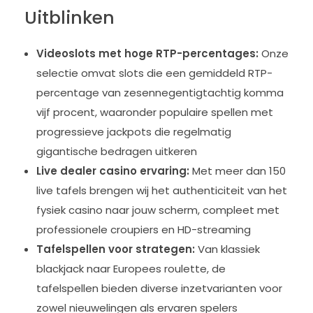
Uitblinken
Videoslots met hoge RTP-percentages:
Onze
selectie omvat slots die een gemiddeld RTP-
percentage van zesennegentigtachtig komma
vijf procent, waaronder populaire spellen met
progressieve jackpots die regelmatig
gigantische bedragen uitkeren
Live dealer casino ervaring:
Met meer dan 150
live tafels brengen wij het authenticiteit van het
fysiek casino naar jouw scherm, compleet met
professionele croupiers en HD-streaming
Tafelspellen voor strategen:
Van klassiek
blackjack naar Europees roulette, de
tafelspellen bieden diverse inzetvarianten voor
zowel nieuwelingen als ervaren spelers