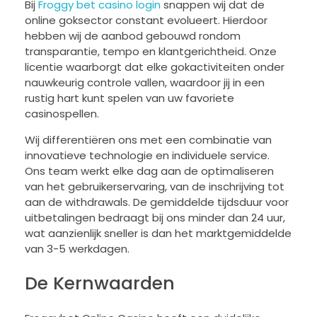
Bij
Froggy bet casino login
snappen wij dat de
online goksector constant evolueert. Hierdoor
hebben wij de aanbod gebouwd rondom
transparantie, tempo en klantgerichtheid. Onze
licentie waarborgt dat elke gokactiviteiten onder
nauwkeurig controle vallen, waardoor jij in een
rustig hart kunt spelen van uw favoriete
casinospellen.
Wij differentiëren ons met een combinatie van
innovatieve technologie en individuele service.
Ons team werkt elke dag aan de optimaliseren
van het gebruikerservaring, van de inschrijving tot
aan de withdrawals. De gemiddelde tijdsduur voor
uitbetalingen bedraagt bij ons minder dan 24 uur,
wat aanzienlijk sneller is dan het marktgemiddelde
van 3-5 werkdagen.
De Kernwaarden