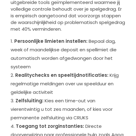
uitgebreide tools geïmplementeerd waarmee jij
volledige controle behoudt over je spelgedrag. Er
is empirisch aangetoond dat voorzorgs stappen
de waarschijnlijkheid op problematisch spelgedrag
met 40% verminderen.
Persoonlijke limieten instellen:
Bepaal dag,
week of maandelijkse deposit en spellimiet die
automatisch worden afgedwongen door het
systeem
Realitychecks en speeltijdnotificaties:
Krijg
regelmatige meldingen over uw speelduur en
geldelijke activiteit
Zelfsluiting:
Kies een time-out van
vierentwintig u tot zes maanden, of kies voor
permanente zelfsluiting via CRUKS
Toegang tot zorginstanties:
Directe
doorverwijzing naar professionele hulp zoals Agog