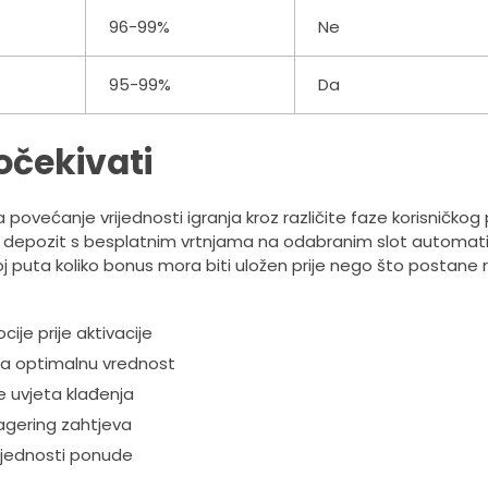
96-99%
Ne
95-99%
Da
očekivati
a povećanje vrijednosti igranja kroz različite faze korisničkog
a depozit s besplatnim vrtnjama na odabranim slot automat
oj puta koliko bonus mora biti uložen prije nego što postane 
je prije aktivacije
za optimalnu vrednost
e uvjeta klađenja
wagering zahtjeva
rijednosti ponude