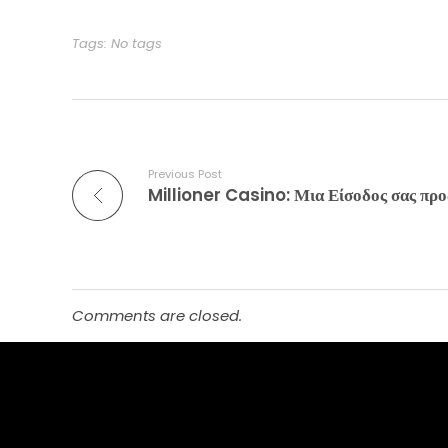
Tags: No tags
Previous Post
Comments are closed.