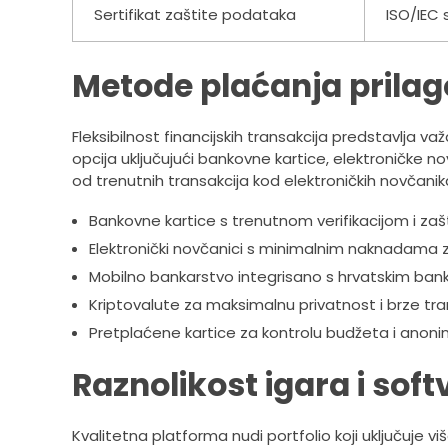
Sertifikat zaštite podataka
ISO/IEC 
Metode plaćanja prila
Fleksibilnost financijskih transakcija predstavlja 
opcija uključujući bankovne kartice, elektroničke no
od trenutnih transakcija kod elektroničkih novčani
Bankovne kartice s trenutnom verifikacijom i zaš
Elektronički novčanici s minimalnim naknadama z
Mobilno bankarstvo integrisano s hrvatskim ba
Kriptovalute za maksimalnu privatnost i brze tr
Pretplaćene kartice za kontrolu budžeta i anon
Raznolikost igara i soft
Kvalitetna platforma nudi portfolio koji uključuje vi