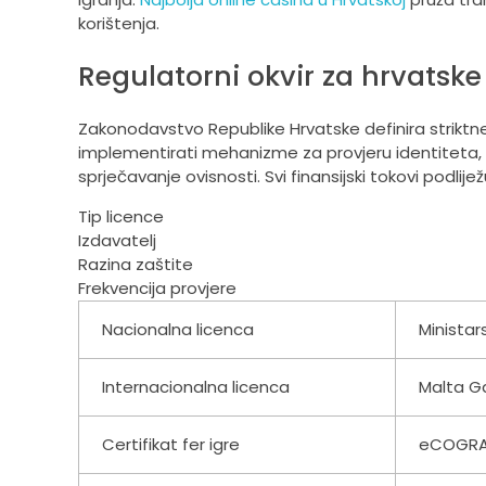
korištenja.
Regulatorni okvir za hrvatske
Zakonodavstvo Republike Hrvatske definira striktne 
implementirati mehanizme za provjeru identiteta, p
sprječavanje ovisnosti. Svi finansijski tokovi podlij
Tip licence
Izdavatelj
Razina zaštite
Frekvencija provjere
Nacionalna licenca
Ministar
Internacionalna licenca
Malta G
Certifikat fer igre
eCOGR