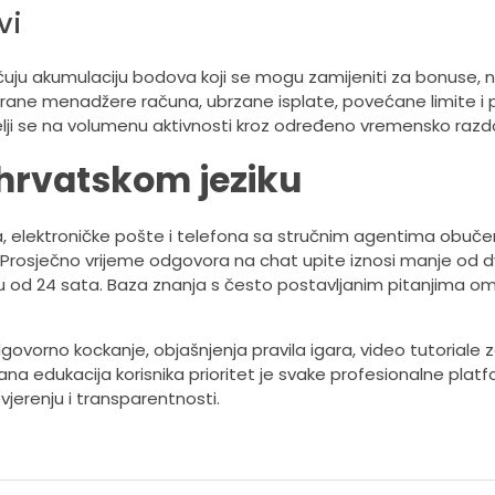
vi
učuju akumulaciju bodova koji se mogu zamijeniti za bonuse, no
izirane menadžere računa, ubrzane isplate, povećane limite i 
elji se na volumenu aktivnosti kroz određeno vremensko razdo
hrvatskom jeziku
, elektroničke pošte i telefona sa stručnim agentima obuč
ta. Prosječno vrijeme odgovora na chat upite iznosi manje od d
oku od 24 sata. Baza znanja s često postavljanim pitanjima 
ovorno kockanje, objašnjenja pravila igara, video tutoriale 
ana edukacija korisnika prioritet je svake profesionalne plat
jerenju i transparentnosti.