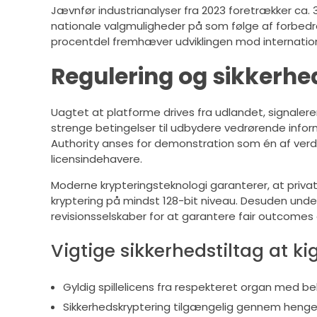
Jævnfør industrianalyser fra 2023 foretrækker ca. 
nationale valgmuligheder på som følge af forbedr
procentdel fremhæver udviklingen mod internatio
Regulering og sikkerhe
Uagtet at platforme drives fra udlandet, signaler
strenge betingelser til udbydere vedrørende infor
Authority anses for demonstration som én af ve
licensindehavere.
Moderne krypteringsteknologi garanterer, at priv
kryptering på mindst 128-bit niveau. Desuden und
revisionsselskaber for at garantere fair outcom
Vigtige sikkerhedstiltag at k
Gyldig spillelicens fra respekteret organ med b
Sikkerhedskryptering tilgængelig gennem henge