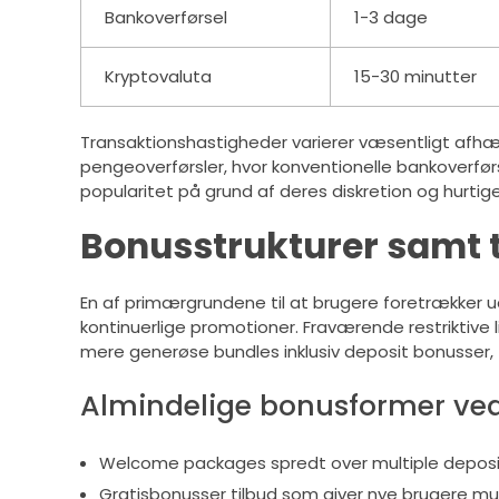
Bankoverførsel
1-3 dage
Kryptovaluta
15-30 minutter
Transaktionshastigheder varierer væsentligt afhæn
pengeoverførsler, hvor konventionelle bankoverførs
popularitet på grund af deres diskretion og hurti
Bonusstrukturer samt t
En af primærgrundene til at brugere foretrækker 
kontinuerlige promotioner. Fraværende restriktive 
mere generøse bundles inklusiv deposit bonusser,
Almindelige bonusformer ve
Welcome packages spredt over multiple deposit
Gratisbonusser tilbud som giver nye brugere mu