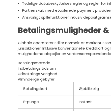
Tydelige databeskyttelsesregler og regler for 
Partnerskab med etablerede payment provider
Ansvarligt spillefunktioner inklusiv depositgræn
Betalingsmuligheder &
Globale operatører stiller normalt et markant stør
jurisdiktioner. Inklusive konventionelle kreditkort o
mulighederne afspejler en verdensomspændende 
Betalingsmetode
Indbetalings tidsrum
Udbetalings varighed
Almindelige gebyrer
Betalingskort
Øjeblikkelig
E-punge
Instant