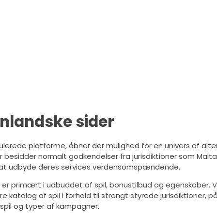
enlandske sider
gulerede platforme, åbner der mulighed for en univers af alte
r besidder normalt godkendelser fra jurisdiktioner som Malta
 for at udbyde deres services verdensomspændende.
er primært i udbuddet af spil, bonustilbud og egenskaber. V
katalog af spil i forhold til strengt styrede jurisdiktioner, på
spil og typer af kampagner.