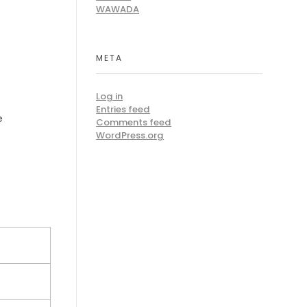
WAWADA
META
Log in
Entries feed
e
Comments feed
WordPress.org