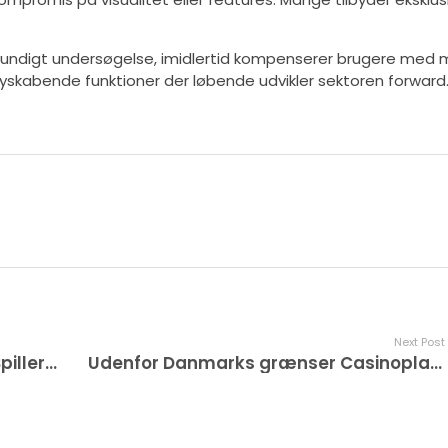
rundigt undersøgelse, imidlertid kompenserer brugere med 
skabende funktioner der løbende udvikler sektoren forward
Next Post
Internationale Casinoplatforme: Spillerens Manual til Gambling Udenfor Danske Landegrænser
Udenfor Danmarks grænser Casinoplatforme: Spillerens Guide til Gaming Hinsides Danske Grænser