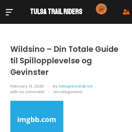
TULSA TRAIL RIDERS
Tulsa Trail Riders
Wildsino – Din Totale Guide
til Spillopplevelse og
Gevinster
February 13, 2026
by
lolisuperyarak loli
with
no comment
Uncategorized