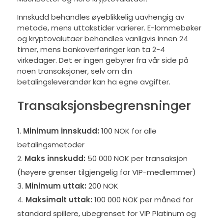
Innskudd behandles øyeblikkelig uavhengig av
metode, mens uttakstider varierer. E-lommebøker
og kryptovalutaer behandles vanligvis innen 24
timer, mens bankoverføringer kan ta 2-4
virkedager. Det er ingen gebyrer fra vår side på
noen transaksjoner, selv om din
betalingsleverandør kan ha egne avgifter.
Transaksjonsbegrensninger
Minimum innskudd:
100 NOK for alle
betalingsmetoder
Maks innskudd:
50 000 NOK per transaksjon
(høyere grenser tilgjengelig for VIP-medlemmer)
Minimum uttak:
200 NOK
Maksimalt uttak:
100 000 NOK per måned for
standard spillere, ubegrenset for VIP Platinum og