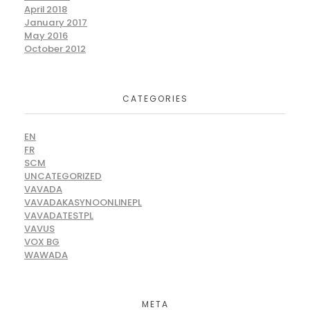
April 2018
January 2017
May 2016
October 2012
CATEGORIES
EN
FR
SCM
UNCATEGORIZED
VAVADA
VAVADAKASYNOONLINEPL
VAVADATESTPL
VAVUS
VOX BG
WAWADA
META