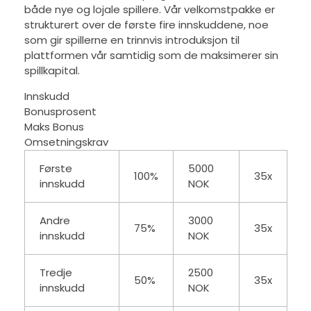
både nye og lojale spillere. Vår velkomstpakke er
strukturert over de første fire innskuddene, noe
som gir spillerne en trinnvis introduksjon til
plattformen vår samtidig som de maksimerer sin
spillkapital.
Innskudd
Bonusprosent
Maks Bonus
Omsetningskrav
Første
5000
100%
35x
innskudd
NOK
Andre
3000
75%
35x
innskudd
NOK
Tredje
2500
50%
35x
innskudd
NOK