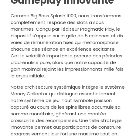
Gameplay Innovante
Comme Big Bass Splash 1000, nous transformons
complètement l’espace des slots à sous
maritimes. Conçu par l’éditeur Pragmatic Play, le
dispositif s’appuie sur la grille de 5 colonnes et dix
voies de rémunération fixes qui métamorphose
chacune des séance en expérience excitante.
Cette volatilité importante procure des périodes
d’adrénaline pure, alors que notre capacité de
gain maximal rejoint les impressionnants mille fois
la enjeu initiale.
Notre architecture systémique intègre le système
Money Collector qui distingue essentiellement
notre système de jeu. Tout symbole poisson
capturé au cours de les spins libres accumule sa
somme monétaire, générant une montée
croissante des récompenses. Une telle stratégie
innovante permet aux participants de construire
progressivement leur fortune maritime tout en