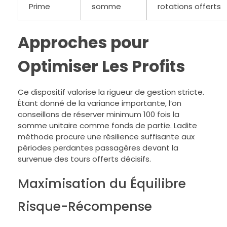
Prime
somme
rotations offerts
Approches pour
Optimiser Les Profits
Ce dispositif valorise la rigueur de gestion stricte.
Étant donné de la variance importante, l’on
conseillons de réserver minimum 100 fois la
somme unitaire comme fonds de partie. Ladite
méthode procure une résilience suffisante aux
périodes perdantes passagères devant la
survenue des tours offerts décisifs.
Maximisation du Équilibre
Risque-Récompense