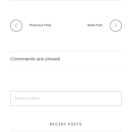
Previous Post
Next Post
Comments are closed.
RECENT POSTS