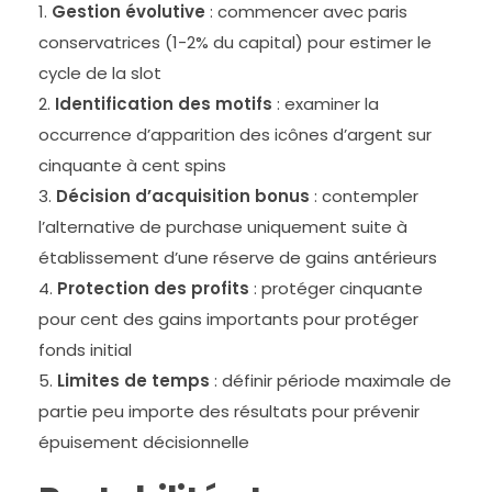
Gestion évolutive
: commencer avec paris
conservatrices (1-2% du capital) pour estimer le
cycle de la slot
Identification des motifs
: examiner la
occurrence d’apparition des icônes d’argent sur
cinquante à cent spins
Décision d’acquisition bonus
: contempler
l’alternative de purchase uniquement suite à
établissement d’une réserve de gains antérieurs
Protection des profits
: protéger cinquante
pour cent des gains importants pour protéger
fonds initial
Limites de temps
: définir période maximale de
partie peu importe des résultats pour prévenir
épuisement décisionnelle