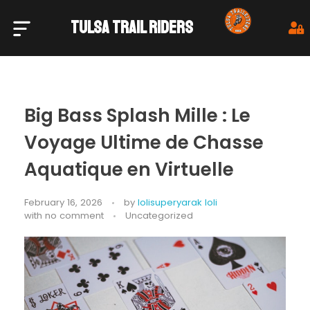
TULSA TRAIL RIDERS
Tulsa Trail Riders
Big Bass Splash Mille : Le
Voyage Ultime de Chasse
Aquatique en Virtuelle
February 16, 2026
by
lolisuperyarak loli
with
no comment
Uncategorized