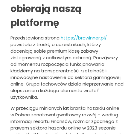
obierają naszą
platformę
Przedstawiona strona
https://browinner.pl/
powstała z troską o uczestnikach, którzy
doceniają sobie premium klasę zabawy
zintegrowaną z całkowitym ochroną. Począwszy
od momentu rozpoczęcia funkcjonowania
kładziemy na transparentność, rzetelność i
innowacyjne nastawienie do sektora gamingowej
online. Grupa fachowców działa nieprzerwanie nad
ulepszaniem każdego elementu wrażeń
użytkownika.
W przeciągu minionych lat branża hazardu online
w Polsce zanotował gwałtowny rozwój – według
informacji resortu Finansów, rozmiar zgodnego z
prawem sektora hazardu online w 2023 sezonie