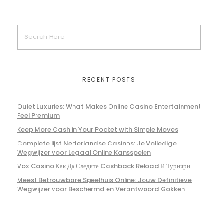
RECENT POSTS
Quiet Luxuries: What Makes Online Casino Entertainment
Feel Premium
Keep More Cash in Your Pocket with Simple Moves
Complete lijst Nederlandse Casinos: Je Volledige
Wegwijzer voor Legaal Online Kansspelen
Vox Casino Как Да Следите Cashback Reload И Турнири
Meest Betrouwbare Speelhuis Online: Jouw Definitieve
Wegwijzer voor Beschermd en Verantwoord Gokken