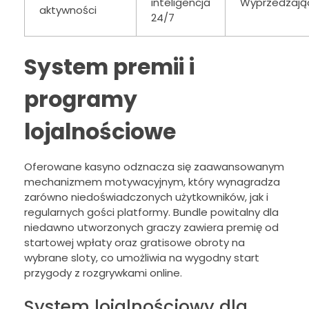
inteligencja
Wyprzedzają
aktywności
24/7
System premii i
programy
lojalnościowe
Oferowane kasyno odznacza się zaawansowanym
mechanizmem motywacyjnym, który wynagradza
zarówno niedoświadczonych użytkowników, jak i
regularnych gości platformy. Bundle powitalny dla
niedawno utworzonych graczy zawiera premię od
startowej wpłaty oraz gratisowe obroty na
wybrane sloty, co umożliwia na wygodny start
przygody z rozgrywkami online.
System lojalnościowy dla