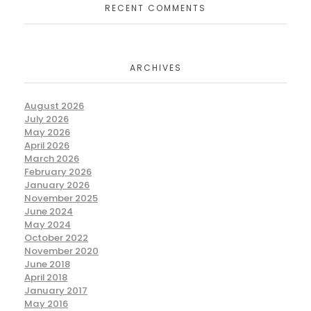
RECENT COMMENTS
ARCHIVES
August 2026
July 2026
May 2026
April 2026
March 2026
February 2026
January 2026
November 2025
June 2024
May 2024
October 2022
November 2020
June 2018
April 2018
January 2017
May 2016