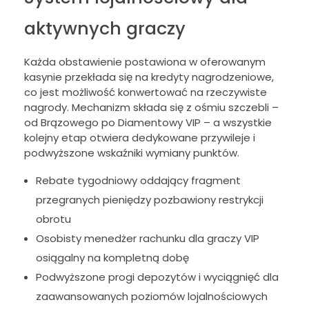
aktywnych graczy
Każda obstawienie postawiona w oferowanym
kasynie przekłada się na kredyty nagrodzeniowe,
co jest możliwość konwertować na rzeczywiste
nagrody. Mechanizm składa się z ośmiu szczebli –
od Brązowego po Diamentowy VIP – a wszystkie
kolejny etap otwiera dedykowane przywileje i
podwyższone wskaźniki wymiany punktów.
Rebate tygodniowy oddający fragment
przegranych pieniędzy pozbawiony restrykcji
obrotu
Osobisty menedżer rachunku dla graczy VIP
osiągalny na kompletną dobę
Podwyższone progi depozytów i wyciągnięć dla
zaawansowanych poziomów lojalnościowych