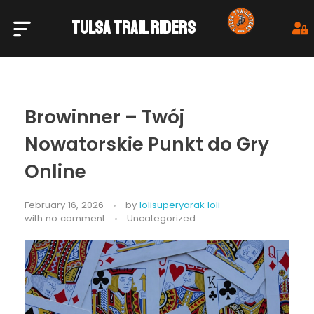
TULSA TRAIL RIDERS
Tulsa Trail Riders
Browinner – Twój
Nowatorskie Punkt do Gry
Online
February 16, 2026
by
lolisuperyarak loli
with
no comment
Uncategorized