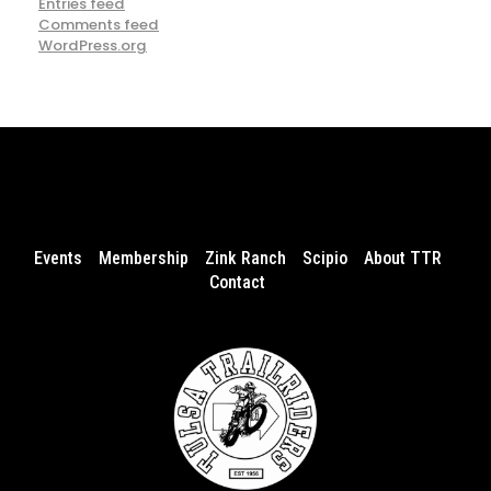
Entries feed
Comments feed
WordPress.org
Events
Membership
Zink Ranch
Scipio
About TTR
Contact