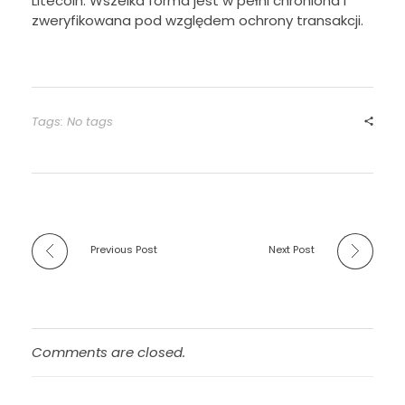
Litecoin. Wszelka forma jest w pełni chroniona i
zweryfikowana pod względem ochrony transakcji.
Tags: No tags
Previous Post
Next Post
Comments are closed.