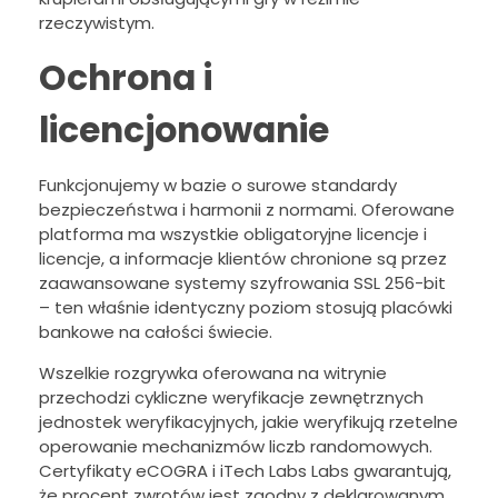
rzeczywistym.
Ochrona i
licencjonowanie
Funkcjonujemy w bazie o surowe standardy
bezpieczeństwa i harmonii z normami. Oferowane
platforma ma wszystkie obligatoryjne licencje i
licencje, a informacje klientów chronione są przez
zaawansowane systemy szyfrowania SSL 256-bit
– ten właśnie identyczny poziom stosują placówki
bankowe na całości świecie.
Wszelkie rozgrywka oferowana na witrynie
przechodzi cykliczne weryfikacje zewnętrznych
jednostek weryfikacyjnych, jakie weryfikują rzetelne
operowanie mechanizmów liczb randomowych.
Certyfikaty eCOGRA i iTech Labs Labs gwarantują,
że procent zwrotów jest zgodny z deklarowanym