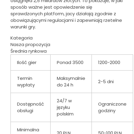
osiągnęła 2,5 miliardów złotych. To pokazuje, w jaki
sposób ważne jest opowiedzenie się
sprawdzonych platform, jacy działają zgodnie z
obowiązującymi regulacjami i zapewniają rzetelne
warunki gry.
Kategoria
Nasza propozycja
Średnia rynkowa
Ilość gier
Ponad 3500
1200-2000
Termin
Maksymalnie
2-5 dni
wypłaty
do 24 h
24/7 w
Dostępność
Ograniczone
języku
obsługi
godziny
polskim
Minimalna
20 PLN
50-100 PLN