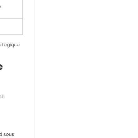
e
ratégique
e
té
d sous