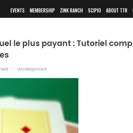
EVENTS
MEMBERSHIP
ZINK RANCH
SCIPIO
ABOUT TTR
uel le plus payant : Tutoriel comp
ces
ment
Uncategorized