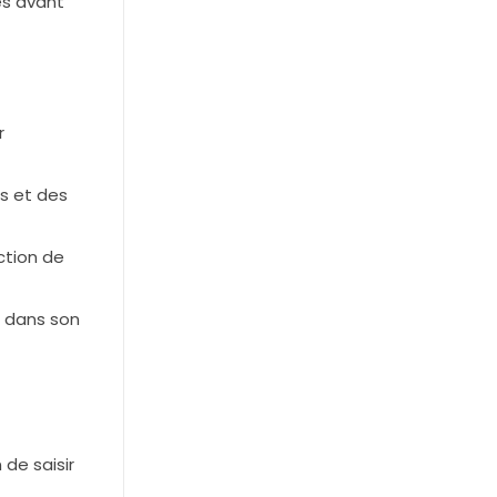
es avant
r
s et des
ction de
es dans son
 de saisir