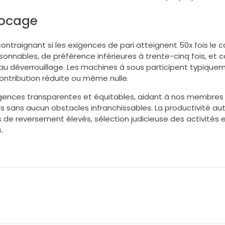
locage
traignant si les exigences de pari atteignent 50x fois le c
aisonnables, de préférence inférieures à trente-cinq fois, et 
au déverrouillage. Les machines à sous participent typiquem
 contribution réduite ou même nulle.
gences transparentes et équitables, aidant à nos membres
s sans aucun obstacles infranchissables. La productivité au
de reversement élevés, sélection judicieuse des activités 
.