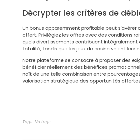
Décrypter les critères de déb
Un bonus apparemment profitable peut s’avérer con
offert. Privilégiez les offres avec des conditions r
quels divertissements contribuent intégralement 
totalité, tandis que les jeux de casino voient leur
Notre plateforme se consacre à proposer des exi
bénéficier réellement des bénéfices promotionnel
naît de une telle combinaison entre pourcentages 
valorisation stratégique des opportunités offertes
Tags: No tags