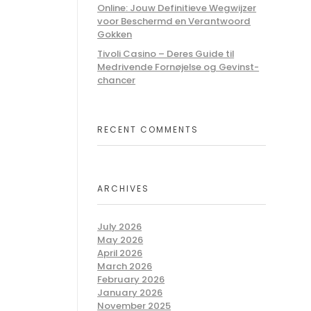
Online: Jouw Definitieve Wegwijzer
voor Beschermd en Verantwoord
Gokken
Tivoli Casino – Deres Guide til
Medrivende Fornøjelse og Gevinst-
chancer
RECENT COMMENTS
ARCHIVES
July 2026
May 2026
April 2026
March 2026
February 2026
January 2026
November 2025