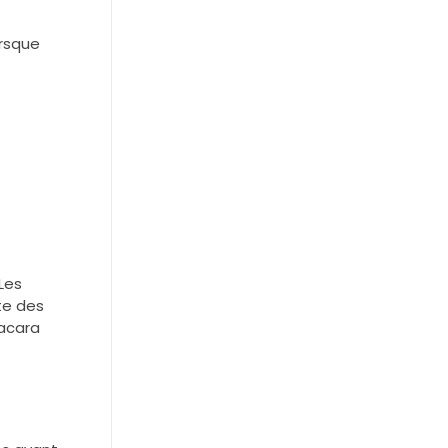
orsque
Les
te des
bacara