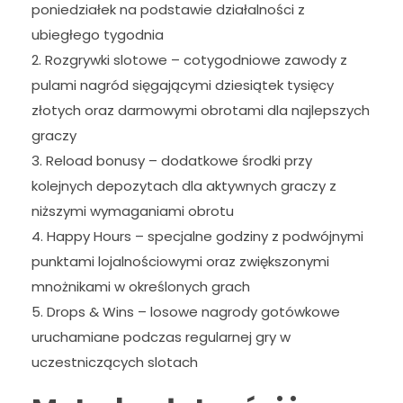
poniedziałek na podstawie działalności z
ubiegłego tygodnia
Rozgrywki slotowe – cotygodniowe zawody z
pulami nagród sięgającymi dziesiątek tysięcy
złotych oraz darmowymi obrotami dla najlepszych
graczy
Reload bonusy – dodatkowe środki przy
kolejnych depozytach dla aktywnych graczy z
niższymi wymaganiami obrotu
Happy Hours – specjalne godziny z podwójnymi
punktami lojalnościowymi oraz zwiększonymi
mnożnikami w określonych grach
Drops & Wins – losowe nagrody gotówkowe
uruchamiane podczas regularnej gry w
uczestniczących slotach