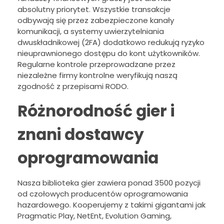
absolutny priorytet. Wszystkie transakcje
odbywają się przez zabezpieczone kanały
komunikacji, a systemy uwierzytelniania
dwuskładnikowej (2FA) dodatkowo redukują ryzyko
nieuprawnionego dostępu do kont użytkowników.
Regularne kontrole przeprowadzane przez
niezależne firmy kontrolne weryfikują naszą
zgodność z przepisami RODO.
Różnorodność gier i
znani dostawcy
oprogramowania
Nasza biblioteka gier zawiera ponad 3500 pozycji
od czołowych producentów oprogramowania
hazardowego. Kooperujemy z takimi gigantami jak
Pragmatic Play, NetEnt, Evolution Gaming,