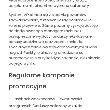
kilkuset procentom wpłaconej sumy wraz z
bezpłatnymi spinami na wybrane automaty.
System VIP składa się z siedmiu poziomów
zaawansowania, z których każdy odblokowuje
kolejne przywileje. Górne poziomy zyskują dostęp
do dedykowanego managera rachunku,
przyspieszone wypłaty funduszy, ekskluzywne
bonusy urodzinowe oraz zaproszenia do
specjalnych turniejów z gwarantowanymi pulami
nagród. Punkty lojalności gromadzone są
automatycznie przy każdym zakładzie, niezależnie
od jego wyniku.
Regularne kampanie
promocyjne
Cashback weekendowy – zwrot części
przegranych funduszy naliczany w każdy