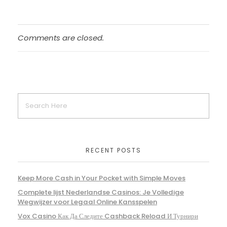
Comments are closed.
RECENT POSTS
Keep More Cash in Your Pocket with Simple Moves
Complete lijst Nederlandse Casinos: Je Volledige
Wegwijzer voor Legaal Online Kansspelen
Vox Casino Как Да Следите Cashback Reload И Турнири