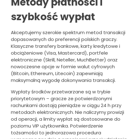
Metody płatności i
szybkość wypłat
Akceptujemy szerokie spektrum metod transakcji
dopasowanych do preferencji polskich graczy.
Klasyczne transfery bankowe, karty kredytowe i
obciążeniowe (Visa, Mastercard), portfele
elektroniczne (Skrill, Neteller, MuchBetter) oraz
nowoczesne opcje w formie walut cyfrowych
(Bitcoin, Ethereum, Litecoin) zapewniają
maksymalną wygodę dokonywania transakcji.
Wypłaty środków przetwarzane są w trybie
priorytetowym – gracze ze potwierdzonymi
rachunkami dostają pieniądze w ciągu 24 h przy
metodach elektronicznych. Nie naliczymy prowizji
od operacji, a limity wypłat są dostosowane do
poziomu VIP użytkownika. Potwierdzenie
tożsamości to jednorazowa procedura