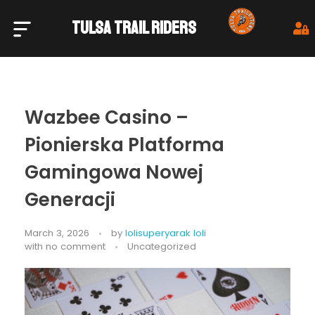
TULSA TRAIL RIDERS
Tulsa Trail Riders
Wazbee Casino –
Pionierska Platforma
Gamingowa Nowej
Generacji
March 3, 2026
by
lolisuperyarak loli
with
no comment
Uncategorized