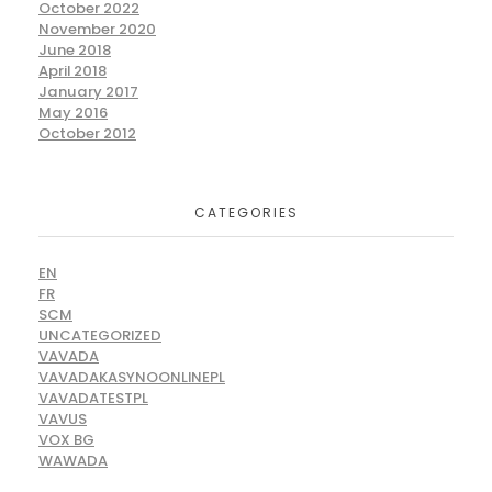
October 2022
November 2020
June 2018
April 2018
January 2017
May 2016
October 2012
CATEGORIES
EN
FR
SCM
UNCATEGORIZED
VAVADA
VAVADAKASYNOONLINEPL
VAVADATESTPL
VAVUS
VOX BG
WAWADA