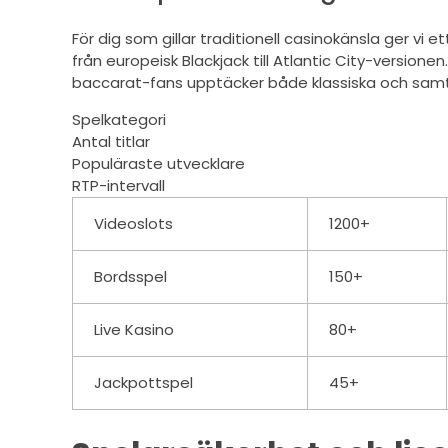
För dig som gillar traditionell casinokänsla ger vi 
från europeisk Blackjack till Atlantic City-versionen
baccarat-fans upptäcker både klassiska och samtid
Spelkategori
Antal titlar
Populäraste utvecklare
RTP-intervall
Videoslots
1200+
Bordsspel
150+
Live Kasino
80+
Jackpottspel
45+