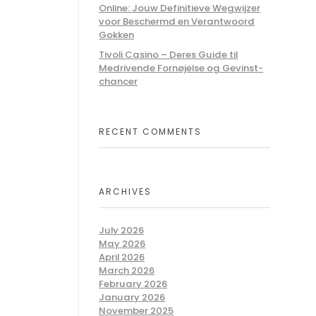
Online: Jouw Definitieve Wegwijzer
voor Beschermd en Verantwoord
Gokken
Tivoli Casino – Deres Guide til
Medrivende Fornøjelse og Gevinst-
chancer
RECENT COMMENTS
ARCHIVES
July 2026
May 2026
April 2026
March 2026
February 2026
January 2026
November 2025