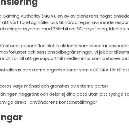
ensiering
lta Gaming Authority (MGA), en av av planetens högst ansed
 att vårt företag håller oss till hårda regler avseende respo
betalningar skyddas med 256-bitars SSL-kryptering, identisk
festeras genom flertalet funktioner som placerar användar
er, maxförluster och sessionstidbegränsningar. Vi jobbar tills
UK för till att ge support till medlemmar som behöver det
ontrolleras av externa organisationer som eCOGRA för till at
iceras varje månad och granskas av externa parter
rordningen noggrant och delar ej dina data utan ditt tydliga 
mliga direkt i användarens kontoinställningar
ingar