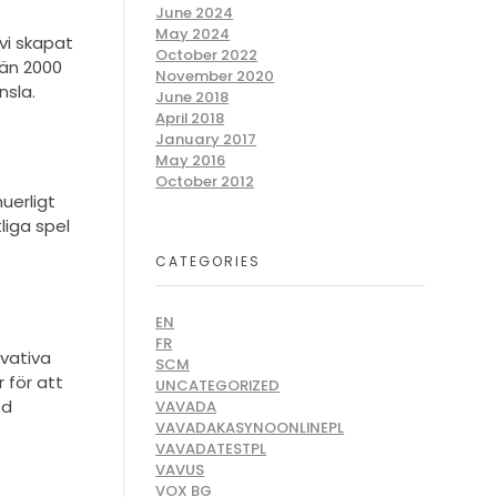
June 2024
May 2024
vi skapat
October 2022
 än 2000
November 2020
nsla.
June 2018
April 2018
January 2017
May 2016
October 2012
uerligt
liga spel
CATEGORIES
EN
FR
ovativa
SCM
 för att
UNCATEGORIZED
ed
VAVADA
VAVADAKASYNOONLINEPL
VAVADATESTPL
VAVUS
VOX BG