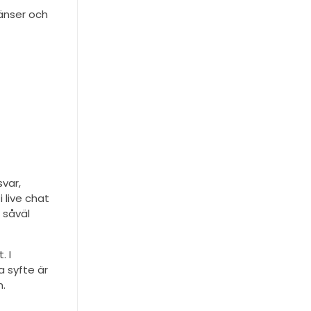
ränser och
svar,
i live chat
 såväl
. I
a syfte är
n.