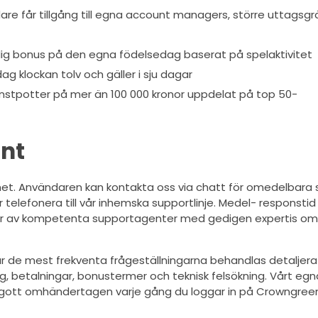
are får tillgång till egna account managers, större uttagsg
nlig bonus på den egna födelsedag baserat på spelaktivitet
g klockan tolv och gäller i sju dagar
stpotter på mer än 100 000 kronor uppdelat på top 50-
nt
gnet. Användaren kan kontakta oss via chatt för omedelbara 
r telefonera till vår inhemska supportlinje. Medel- responstid 
tår av kompetenta supportagenter med gedigen expertis om
 de mest frekventa frågeställningarna behandlas detaljerat
g, betalningar, bonustermer och teknisk felsökning. Vårt egn
h gott omhändertagen varje gång du loggar in på Crowngree