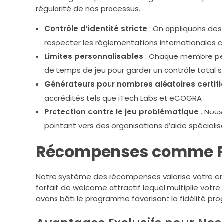
régularité de nos processus.
Contrôle d’identité stricte
: On appliquons des
respecter les réglementations internationales c
Limites personnalisables
: Chaque membre peu
de temps de jeu pour garder un contrôle total su
Générateurs pour nombres aléatoires certifi
accrédités tels que iTech Labs et eCOGRA
Protection contre le jeu problématique
: Nous
pointant vers des organisations d’aide spéciali
Récompenses comme P
Notre système des récompenses valorise votre eng
forfait de welcome attractif lequel multiplie votre
avons bâti le programme favorisant la fidélité progr