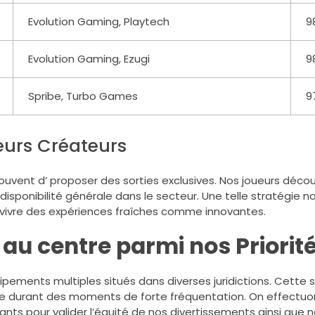
Evolution Gaming, Playtech
9
Evolution Gaming, Ezugi
9
Spribe, Turbo Games
9
eurs Créateurs
uvent d’ proposer des sorties exclusives. Nos joueurs déco
isponibilité générale dans le secteur. Une telle stratégie n
vivre des expériences fraîches comme innovantes.
 au centre parmi nos Priorit
ipements multiples situés dans diverses juridictions. Cette 
ême durant des moments de forte fréquentation. On effectu
nts pour valider l’équité de nos divertissements ainsi que 