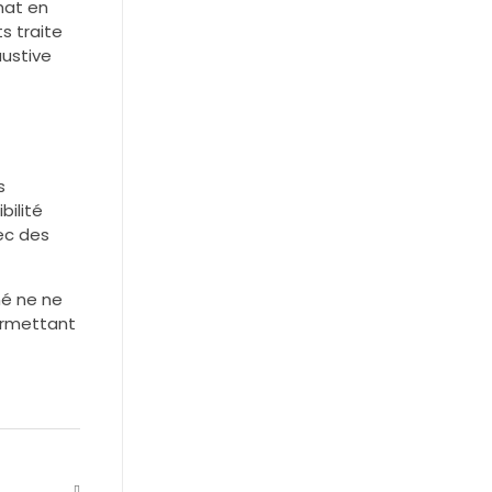
hat en
s traite
austive
s
bilité
ec des
hé ne ne
ermettant