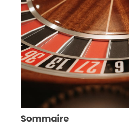
Sommaire