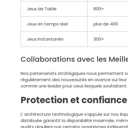
Jeux de Table
800+
Jeux en temps réel
plus de 400
Jeux Instantanés
300+
Collaborations avec les Meill
Nos partenariats stratégiques nous permettent so
régulièrement des nouveautés en avance sur leur d
comme une leader pour ceux lesquels souhaitent 
Protection et confiance
L’ architecture technologique s’appuie sur nos équ
distribuée garantit la disponibilité maximale, m
audits réguliers par certains organismes indépenda