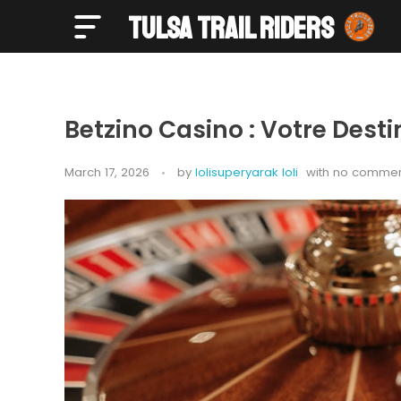
TULSA TRAIL RIDERS
Tulsa Trail Riders
Betzino Casino : Votre Dest
March 17, 2026
by
lolisuperyarak loli
with
no comme