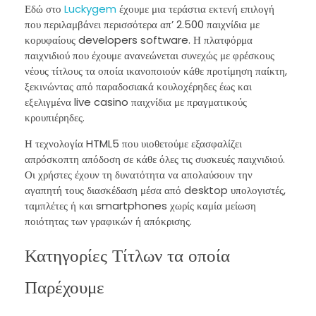
Εδώ στο
Luckygem
έχουμε μια τεράστια εκτενή επιλογή
που περιλαμβάνει περισσότερα απ’ 2.500 παιχνίδια με
κορυφαίους developers software. Η πλατφόρμα
παιχνιδιού που έχουμε ανανεώνεται συνεχώς με φρέσκους
νέους τίτλους τα οποία ικανοποιούν κάθε προτίμηση παίκτη,
ξεκινώντας από παραδοσιακά κουλοχέρηδες έως και
εξελιγμένα live casino παιχνίδια με πραγματικούς
κρουπιέρηδες.
Η τεχνολογία HTML5 που υιοθετούμε εξασφαλίζει
απρόσκοπτη απόδοση σε κάθε όλες τις συσκευές παιχνιδιού.
Οι χρήστες έχουν τη δυνατότητα να απολαύσουν την
αγαπητή τους διασκέδαση μέσα από desktop υπολογιστές,
ταμπλέτες ή και smartphones χωρίς καμία μείωση
ποιότητας των γραφικών ή απόκρισης.
Κατηγορίες Τίτλων τα οποία
Παρέχουμε