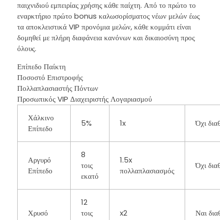
παιχνιδιού εμπειρίας χρήσης κάθε παίχτη. Από το πρώτο το
εναρκτήριο πρώτο bonus καλωσορίσματος νέων μελών έως
τα αποκλειστικά VIP προνόμια μελών, κάθε κομμάτι είναι
δομηθεί με πλήρη διαφάνεια κανόνων και δικαιοσύνη προς
όλους.
Επίπεδο Παίκτη
Ποσοστό Επιστροφής
Πολλαπλασιαστής Πόντων
Προσωπικός VIP Διαχειριστής Λογαριασμού
Χάλκινο
5%
1x
Όχι δια
Επίπεδο
8
Αργυρό
1.5x
τοις
Όχι δια
Επίπεδο
πολλαπλασιασμός
εκατό
12
Χρυσό
τοις
x2
Ναι δια