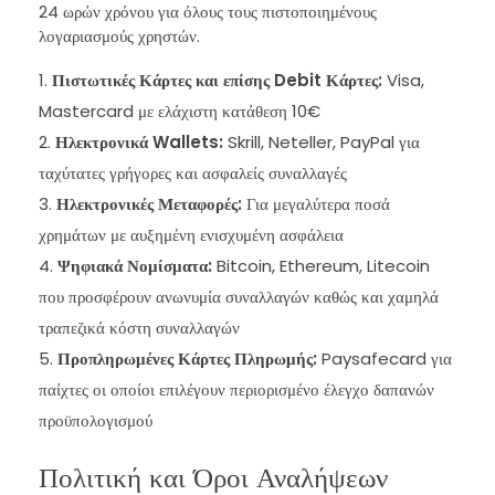
24 ωρών χρόνου για όλους τους πιστοποιημένους
λογαριασμούς χρηστών.
Πιστωτικές Κάρτες και επίσης Debit Κάρτες:
Visa,
Mastercard με ελάχιστη κατάθεση 10€
Ηλεκτρονικά Wallets:
Skrill, Neteller, PayPal για
ταχύτατες γρήγορες και ασφαλείς συναλλαγές
Ηλεκτρονικές Μεταφορές:
Για μεγαλύτερα ποσά
χρημάτων με αυξημένη ενισχυμένη ασφάλεια
Ψηφιακά Νομίσματα:
Bitcoin, Ethereum, Litecoin
που προσφέρουν ανωνυμία συναλλαγών καθώς και χαμηλά
τραπεζικά κόστη συναλλαγών
Προπληρωμένες Κάρτες Πληρωμής:
Paysafecard για
παίχτες οι οποίοι επιλέγουν περιορισμένο έλεγχο δαπανών
προϋπολογισμού
Πολιτική και Όροι Αναλήψεων