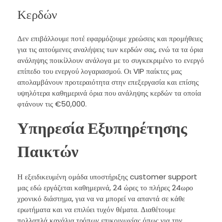
Κερδών
Δεν επιβάλλουμε ποτέ εφαρμόζουμε χρεώσεις και προμήθειες
για τις αιτούμενες αναλήψεις των κερδών σας, ενώ τα τα όρια
ανάληψης ποικίλλουν ανάλογα με το συγκεκριμένο το ενεργό
επίπεδο του ενεργού λογαριασμού. Οι VIP παίκτες μας
απολαμβάνουν προτεραιότητα στην επεξεργασία και επίσης
υψηλότερα καθημερινά όρια που ανάληψης κερδών τα οποία
φτάνουν τις €50,000.
Υπηρεσία Εξυπηρέτησης
Παικτών
Η εξειδικευμένη ομάδα υποστήριξης customer support
μας εδώ εργάζεται καθημερινά, 24 ώρες το πλήρες 24ωρο
χρονικό διάστημα, για να να μπορεί να απαντά σε κάθε
ερωτήματα και να επιλύει τυχόν θέματα. Διαθέτουμε
πολλαπλά κανάλια τρόπων επικοινωνίας όπως για την