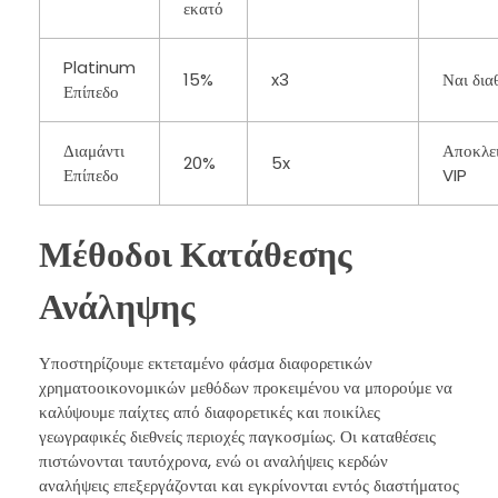
εκατό
Platinum
15%
x3
Ναι δια
Επίπεδο
Διαμάντι
Αποκλει
20%
5x
Επίπεδο
VIP
Μέθοδοι Κατάθεσης
Ανάληψης
Υποστηρίζουμε εκτεταμένο φάσμα διαφορετικών
χρηματοοικονομικών μεθόδων προκειμένου να μπορούμε να
καλύψουμε παίχτες από διαφορετικές και ποικίλες
γεωγραφικές διεθνείς περιοχές παγκοσμίως. Οι καταθέσεις
πιστώνονται ταυτόχρονα, ενώ οι αναλήψεις κερδών
αναλήψεις επεξεργάζονται και εγκρίνονται εντός διαστήματος