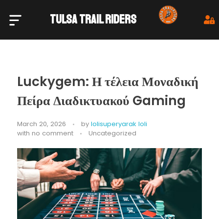
TULSA TRAIL RIDERS
Tulsa Trail Riders
Luckygem: Η τέλεια Μοναδική
Πείρα Διαδικτυακού Gaming
March 20, 2026
by
lolisuperyarak loli
with
no comment
Uncategorized