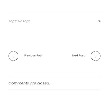
Tags: No tags
Previous Post
Next Post
Comments are closed.