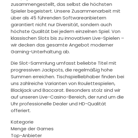
zusammengestellt, das selbst die höchsten
Spieler begeistert. Unsere Zusammenarbeit mit
über als 45 führenden Softwareanbietern
garantiert nicht nur Diversität, sondern auch
höchste Qualität bei jedem einzelnen Spiel. Von
klassischen Slots bis zu innovativen Live-Spielen –
wir decken das gesamte Angebot moderner
Gaming-Unterhaltung ab.
Die Slot-Sammlung umfasst beliebte Titel mit
progressiven Jackpots, die regelmäßig hohe
Summen erreichen. Tischspielliebhaber finden bei
uns zahlreiche Varianten von Roulettespielen,
Blackjack und Baccarat. Besonders stolz sind wir
auf unseren Live-Casino-Bereich, der rund um die
Uhr professionelle Dealer und HD-Qualität
offeriert.
Kategorie
Menge der Games
Top-Anbieter