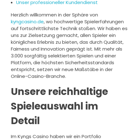
Unser professioneller Kundendienst
Herzlich willkommen in der Sphäre von
kyngcasino.de
, wo hochwertige Spielerfahrungen
auf fortschrittlichste Technik stoßen. Wir haben es
uns zur Zielsetzung gemacht, allen Spieler ein
königliches Erlebnis zu bieten, das durch Qualität,
Fairness und Innovation geprägt ist. Mit mehr als
3.000 sorgfältig selektierten Spielen und einer
Platform, die höchsten Sicherheitsstandards
entspricht, setzen wir neue Maßstäbe in der
Online-Casino-Branche.
Unsere reichhaltige
Spieleauswahl im
Detail
Im Kyngs Casino haben wir ein Portfolio