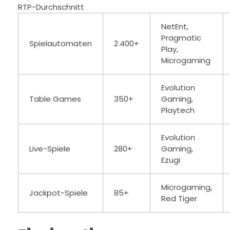
RTP-Durchschnitt
NetEnt,
Pragmatic
Spielautomaten
2.400+
Play,
Microgaming
Evolution
Table Games
350+
Gaming,
Playtech
Evolution
Live-Spiele
280+
Gaming,
Ezugi
Microgaming,
Jackpot-Spiele
85+
Red Tiger