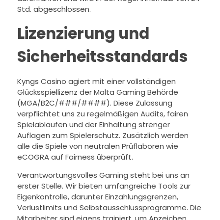
Std. abgeschlossen.
Lizenzierung und
Sicherheitsstandards
Kyngs Casino agiert mit einer vollständigen
Glücksspiellizenz der Malta Gaming Behörde
(MGA/B2C/###/####). Diese Zulassung
verpflichtet uns zu regelmäßigen Audits, fairen
Spielabläufen und der Einhaltung strenger
Auflagen zum Spielerschutz. Zusätzlich werden
alle die Spiele von neutralen Prüflaboren wie
eCOGRA auf Fairness überprüft.
Verantwortungsvolles Gaming steht bei uns an
erster Stelle. Wir bieten umfangreiche Tools zur
Eigenkontrolle, darunter Einzahlungsgrenzen,
Verlustlimits und Selbstausschlussprogramme. Die
Mitarbeiter sind eigens trainiert, um Anzeichen