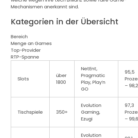
Mechanismen anerkannt sind.
Kategorien in der Übersicht
Bereich
Menge an Games
Top-Provider
RTP-Spanne
NetEnt,
95,5
über
Pragmatic
Slots
Proze
1800
Play, Play’n
– 98,
GO
Evolution
97,3
Tischspiele
350+
Gaming,
Proze
Ezugi
– 99,
Evolution