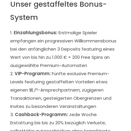
Unser gestaffeltes Bonus-
System
Einzahlungsbonus:
Erstmalige Spieler
empfangen ein progressiven Willkommensbonus
bei den anfänglichen 3 Deposits featuring eines
Wert von bis hin zu 1.000 € + 200 Free Spins an
ausgewählte Premium-Automaten
VIP-Programm:
Fünfte exclusive Premium-
Levels featuring gestaffelten Vorteilen etwa
eigenen 账户-Ansprechpartnern, zügigeren
Transaktionen, gesteigerten Obergrenzen und
Invites zu besonderen Veranstaltungen
Cashback-Programm:
Jede Woche
Erstattung bis bis zu 20% bezüglich Verluste,
selbsttätig gutgeschrieben ohne komplizierte