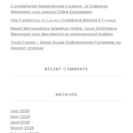
Complete lijst Nederlandse Casinos: Je Volledige
Wegwijzer voor Legaal Online Kansspelen
Vox Casino Как Да Следите Cashback Reload И Турнири
Meest Betrouwbare Speelhuis Online: Jouw Definitieve
Wegwijzer voor Beschermd en Verantwoord Gokken
Tivoli Casino – Deres Guide til Medrivende Fornøjelse og
Gevinst-chancer
RECENT COMMENTS
ARCHIVES
July 2026
May 2026
April 2026
March 2026