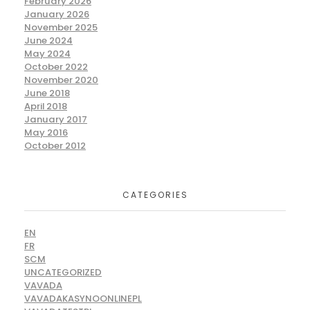
February 2026
January 2026
November 2025
June 2024
May 2024
October 2022
November 2020
June 2018
April 2018
January 2017
May 2016
October 2012
CATEGORIES
EN
FR
SCM
UNCATEGORIZED
VAVADA
VAVADAKASYNOONLINEPL