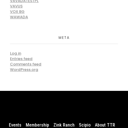
VAVADATESTPL
VAVUS
VOX BG
WAWADA
META
Log in
Entries feed
Comments feed
WordPress.org
Events
Membership
Zink Ranch
Scipio
About TTR