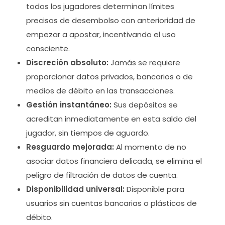
todos los jugadores determinan límites
precisos de desembolso con anterioridad de
empezar a apostar, incentivando el uso
consciente.
Discreción absoluto:
Jamás se requiere
proporcionar datos privados, bancarios o de
medios de débito en las transacciones.
Gestión instantáneo:
Sus depósitos se
acreditan inmediatamente en esta saldo del
jugador, sin tiempos de aguardo.
Resguardo mejorada:
Al momento de no
asociar datos financiera delicada, se elimina el
peligro de filtración de datos de cuenta.
Disponibilidad universal:
Disponible para
usuarios sin cuentas bancarias o plásticos de
débito.