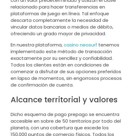
con un valor predeterminado y utilizan el clave
relacionado para hacer transferencias en
plataformas de juego en línea. Tal enfoque
descarta completamente la necesidad de
vincular datos bancarias o medios de débito,
ofreciendo un grado mayor de privacidad.
En nuestra plataforma,
casino neosurf
tenemos
implementado este método de transacción
exactamente por su sencillez y confiabilidad.
Todos los clientes están en condiciones de
comenzar a disfrutar de sus opciones preferidos
en lapso de momentos, sin engorrosos procesos
de confirmación de cuenta.
Alcance territorial y valores
Dicho esquema de pago prepago se encuentra
accesible en sobre de 50 territorios por todo del
planeta, con una cobertura que excede los
150.000 puntos de comercio físicos. Todos los