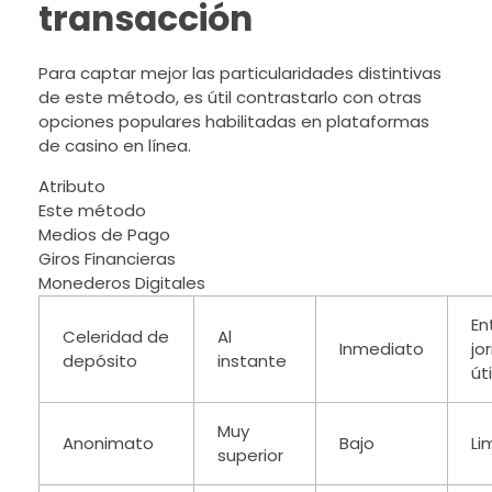
transacción
Para captar mejor las particularidades distintivas
de este método, es útil contrastarlo con otras
opciones populares habilitadas en plataformas
de casino en línea.
Atributo
Este método
Medios de Pago
Giros Financieras
Monederos Digitales
En
Celeridad de
Al
Inmediato
jo
depósito
instante
út
Muy
Anonimato
Bajo
Li
superior