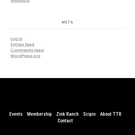
WAWADA
META
Log in
Entries feed
Comments feed
WordPress.org
Events
Membership
Zink Ranch
Scipio
About TTR
Contact