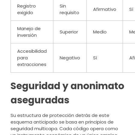
Registro
Sin
Afirmativo
Sí
exigido
requisito
Manejo de
Superior
Medio
Me
inversión
Accesibilidad
para
Negativo
Sí
Af
extracciones
Seguridad y anonimato
aseguradas
Su estructura de protección detrás de este
esquema anticipado se basa en principios de
seguridad multicapa. Cada código opera como