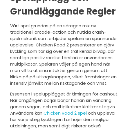
Grundläggande Regler
Vårt spel grundas på en säregen mix av
traditionell arcade-action och nutida crash-
spelmekanik som erbjuder spelare en spännande
upplevelse. Chicken Road 2 presenterar en djärv
kyckling som tar sig över en trafikerad bilväg, där
samtliga positiv rörelse förstärker användarens
multiplikator. Spelaren väljer på egen hand när
man vill ta ut sina intäkter genom genom att
klicka på på uttagsknappen, vilket frambringar en
intensiv jämvikt mellan risktagande och vinst.
Essensen i spelupplägget är timingen för cashout.
När omgången börjar börjar hönan sin vandring
genom vägen, och multiplikatorn klättrar stegvis.
Användare kan
Chicken Road 2 spel
och uppleva
hur varje steg kycklingen tar höjer den möjliga
utdelningen, men samtidigt riskerar också