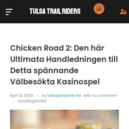
TULSA TRAIL RIDERS
Tulsa Trail Riders
Chicken Road 2: Den här
Ultimata Handledningen till
Detta spännande
Välbesökta Kasinospel
April 9, 2026
by
lolisuperyarak loli
with
no comment
Uncategorized