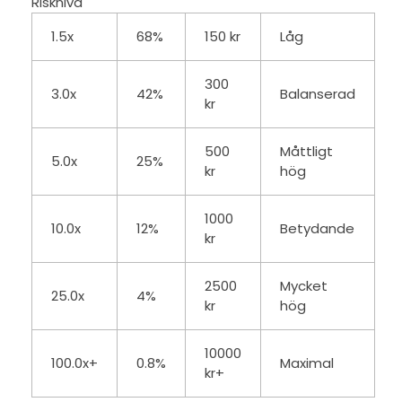
Risknivå
1.5x
68%
150 kr
Låg
300
3.0x
42%
Balanserad
kr
500
Måttligt
5.0x
25%
kr
hög
1000
10.0x
12%
Betydande
kr
2500
Mycket
25.0x
4%
kr
hög
10000
100.0x+
0.8%
Maximal
kr+