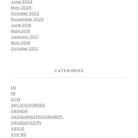
June 2024
May 2024
October 2022
November 2020
June 2018
April 2018
January 2017
May 2016
October 2012
CATEGORIES
EN
FR
SCM
UNCATEGORIZED
VAVADA
VAVADAKASYNOONLINEPL
VAVADATESTPL
VAVUS
VOX BG