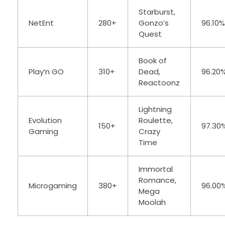
Starburst,
NetEnt
280+
Gonzo’s
96.10%
Quest
Book of
Play’n GO
310+
Dead,
96.20
Reactoonz
Lightning
Evolution
Roulette,
150+
97.30
Gaming
Crazy
Time
Immortal
Romance,
Microgaming
380+
96.00
Mega
Moolah