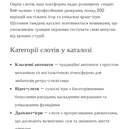
Окрім слотів, наш платформа надає розширену секцію
live-казино з професійними дилерами, понад 200
варіацій настільних ігор та унікальні краш-ігри.
Щотижня тиждень каталог поповнюється новинками, що
уможливлює гравцям першими тестувати свіжі випуски
від кращих студій.
Категорії слотів у каталозі
Класичні автомати
— традиційні автомати з простою
механікою та ностальгічною атмосферою для
любителів ретро-стилістики
Відео-слоти
— сучасні ігри з багаторівневими
бонусними раундами, каскадними виграшами та
унікальними функціями
Джекпот-ігри
— слоти з прогресивними джекпотами,
що досягають величезних сум та змінюють життя
winners