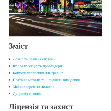
Зміст
Дозвіл та безпека системи
Ігрова колекція та провайдери
Бонусні пропозиції для гравців
Платіжні методи та швидкість виведення
Mobile версія та додаток
Супровід гравців
Ліцензія та захист