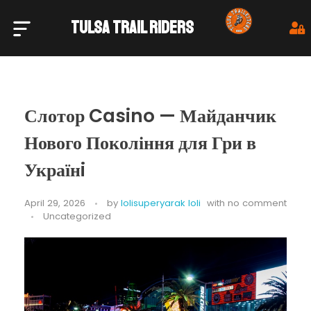
TULSA TRAIL RIDERS
Tulsa Trail Riders
Слотор Casino — Майданчик
Нового Покоління для Гри в
Українi
April 29, 2026
by
lolisuperyarak loli
with
no comment
Uncategorized