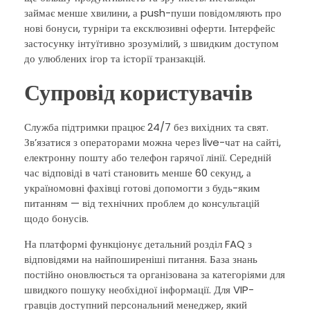
займає менше хвилини, а push-пуши повідомляють про
нові бонуси, турніри та ексклюзивні оферти. Інтерфейс
застосунку інтуїтивно зрозумілий, з швидким доступом
до улюблених ігор та історії транзакцій.
Супровід користувачів
Служба підтримки працює 24/7 без вихідних та свят.
Зв’язатися з операторами можна через live-чат на сайті,
електронну пошту або телефон гарячої лінії. Середній
час відповіді в чаті становить менше 60 секунд, а
україномовні фахівці готові допомогти з будь-яким
питанням — від технічних проблем до консультацій
щодо бонусів.
На платформі функціонує детальний розділ FAQ з
відповідями на найпоширеніші питання. База знань
постійно оновлюється та організована за категоріями для
швидкого пошуку необхідної інформації. Для VIP-
гравців доступний персональний менеджер, який