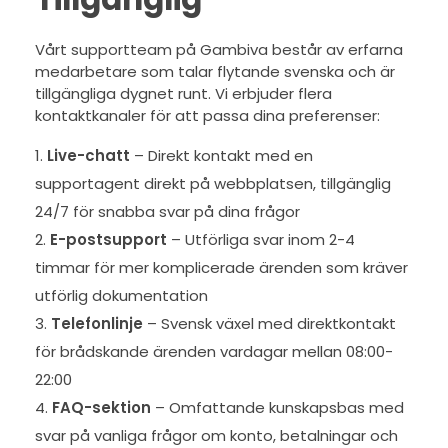
Vårt supportteam på Gambiva består av erfarna
medarbetare som talar flytande svenska och är
tillgängliga dygnet runt. Vi erbjuder flera
kontaktkanaler för att passa dina preferenser:
Live-chatt
– Direkt kontakt med en
supportagent direkt på webbplatsen, tillgänglig
24/7 för snabba svar på dina frågor
E-postsupport
– Utförliga svar inom 2-4
timmar för mer komplicerade ärenden som kräver
utförlig dokumentation
Telefonlinje
– Svensk växel med direktkontakt
för brådskande ärenden vardagar mellan 08:00-
22:00
FAQ-sektion
– Omfattande kunskapsbas med
svar på vanliga frågor om konto, betalningar och