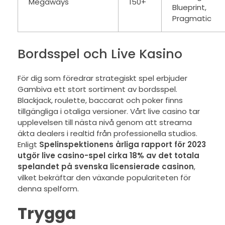
Megaways
150+
Blueprint,
Pragmatic
Bordsspel och Live Kasino
För dig som föredrar strategiskt spel erbjuder
Gambiva ett stort sortiment av bordsspel.
Blackjack, roulette, baccarat och poker finns
tillgängliga i otaliga versioner. Vårt live casino tar
upplevelsen till nästa nivå genom att streama
äkta dealers i realtid från professionella studios.
Enligt
Spelinspektionens årliga rapport för 2023
utgör live casino-spel cirka 18% av det totala
spelandet på svenska licensierade casinon
,
vilket bekräftar den växande populariteten för
denna spelform.
Trygga