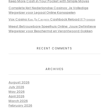
Keep More Cash in Your Pocket with Simple Moves
Complete lijst Nederlandse Casinos: Je Volledige
Wegwijzer voor Legaal Online Kansspelen
Vox Casino Как Да Следите Cashback Reload И Турнири
Meest Betrouwbare Speelhuis Online: Jouw Definitieve
Wegwijzer voor Beschermd en Verantwoord Gokken
RECENT COMMENTS
ARCHIVES
August 2026
July 2026
May 2026
April 2026
March 2026
February 2026