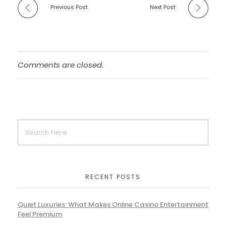
Previous Post
Next Post
Comments are closed.
RECENT POSTS
Quiet Luxuries: What Makes Online Casino Entertainment
Feel Premium