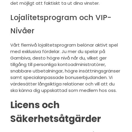
det möjligt att faktiskt ta ut dina vinster.
Lojalitetsprogram och VIP-
Nivåer
Vårt flernivå lojalitetsprogram belönar aktivt spel
med exklusiva fördelar. Ju mer du spelar på
Gambiva, desto högre nivå når du, vilket ger
tillgång till personliga kontoadministratörer,
snabbare utbetalningar, högre insättningsgränser
samt specialanpassade bonuserbjudanden. Vi
värdesätter långsiktiga relationer och vill att du
ska känna dig uppskattad som medlem hos oss.
Licens och
Säkerhetsåtgärder