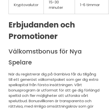
15-30
Kryptovalutor
1-6 timmar
minuter
Erbjudanden och
Promotioner
Välkomstbonus för Nya
Spelare
När du registrerar dig på Gambiva får du tillgång
till ett generöst välkomstpaket som ger dig extra
spelkapital från första insättningen. Vårt
bonusprogram är utformat för att ge dig förlängd
speltid och fler möjligheter att utforska vårt
spelutbud. Bonusvillkoren är transparenta och
rättvisa, med rimliga omsättningskrav som gör