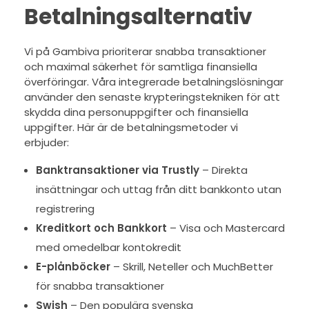
Betalningsalternativ
Vi på Gambiva prioriterar snabba transaktioner
och maximal säkerhet för samtliga finansiella
överföringar. Våra integrerade betalningslösningar
använder den senaste krypteringstekniken för att
skydda dina personuppgifter och finansiella
uppgifter. Här är de betalningsmetoder vi
erbjuder:
Banktransaktioner via Trustly
– Direkta
insättningar och uttag från ditt bankkonto utan
registrering
Kreditkort och Bankkort
– Visa och Mastercard
med omedelbar kontokredit
E-plånböcker
– Skrill, Neteller och MuchBetter
för snabba transaktioner
Swish
– Den populära svenska