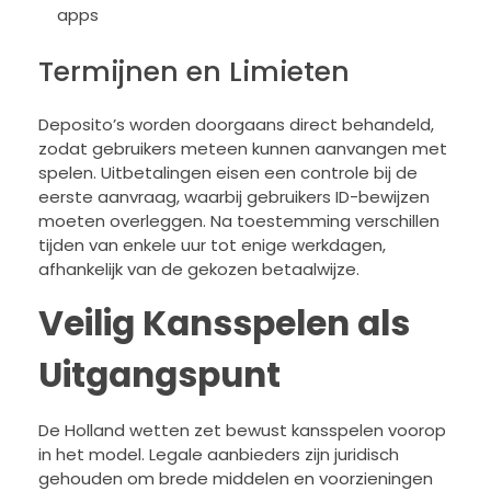
apps
Termijnen en Limieten
Deposito’s worden doorgaans direct behandeld,
zodat gebruikers meteen kunnen aanvangen met
spelen. Uitbetalingen eisen een controle bij de
eerste aanvraag, waarbij gebruikers ID-bewijzen
moeten overleggen. Na toestemming verschillen
tijden van enkele uur tot enige werkdagen,
afhankelijk van de gekozen betaalwijze.
Veilig Kansspelen als
Uitgangspunt
De Holland wetten zet bewust kansspelen voorop
in het model. Legale aanbieders zijn juridisch
gehouden om brede middelen en voorzieningen