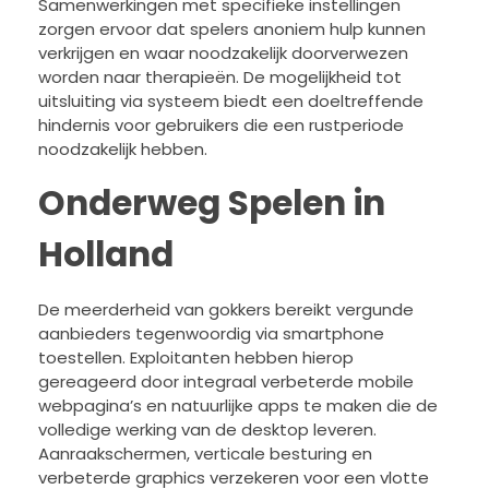
Samenwerkingen met specifieke instellingen
zorgen ervoor dat spelers anoniem hulp kunnen
verkrijgen en waar noodzakelijk doorverwezen
worden naar therapieën. De mogelijkheid tot
uitsluiting via systeem biedt een doeltreffende
hindernis voor gebruikers die een rustperiode
noodzakelijk hebben.
Onderweg Spelen in
Holland
De meerderheid van gokkers bereikt vergunde
aanbieders tegenwoordig via smartphone
toestellen. Exploitanten hebben hierop
gereageerd door integraal verbeterde mobile
webpagina’s en natuurlijke apps te maken die de
volledige werking van de desktop leveren.
Aanraakschermen, verticale besturing en
verbeterde graphics verzekeren voor een vlotte