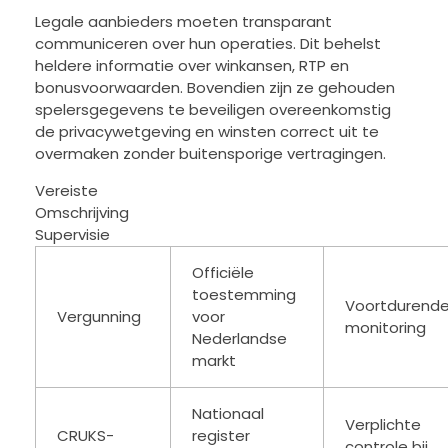
Legale aanbieders moeten transparant
communiceren over hun operaties. Dit behelst
heldere informatie over winkansen, RTP en
bonusvoorwaarden. Bovendien zijn ze gehouden
spelersgegevens te beveiligen overeenkomstig
de privacywetgeving en winsten correct uit te
overmaken zonder buitensporige vertragingen.
Vereiste
Omschrijving
Supervisie
Officiële
toestemming
Voortdurend
Vergunning
voor
monitoring
Nederlandse
markt
Nationaal
Verplichte
CRUKS-
register
controle bij