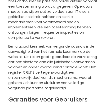
toezichthouder en past toe harde criteria voordat
een toestemming wordt afgegeven. Operators
moeten bewijzen dat ze voldoen aan IT eisen,
geldelijke soliditeit hebben en sterke
mechanismen voor verantwoord spelen
implementeren. die een toestemming hebben
ontvangen, krijgen frequente inspecties om
compliance te verzekeren.
Een cruciaal kenmerk van vergunde casino’s is de
aanwezigheid van het formele keurmerk op de
website. Dit teken geeft gebruikers de verzekering
dat het platform aan alle juridische voorwaarden
voldoet en onder voortdurend controle komt. Het
register CRUKS vertegenwoordigt een
onlosmakelijk deel van dit mechanisme, waarbij
gokkers zich kunnen uitsluiten van volledige
vergunde platforms tegelijkertijd.
Garanties voor Gebruikers