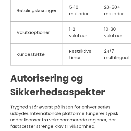
5-10
20-50+
Betalingsløsninger
metoder
metoder
1-2
10-30
Valutaoptioner
valutaer
valutaer
Restriktive
24/7
Kundestøtte
timer
multilingual
Autorisering og
Sikkerhedsaspekter
Tryghed står øverst på listen for enhver seriøs
udbyder. Internationale platforme fungerer typisk
under licenser fra velrenommerede regioner, der
fastsætter strenge krav til virksomhed,