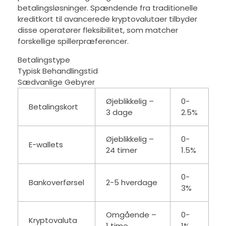
betalingsløsninger. Spændende fra traditionelle
kreditkort til avancerede kryptovalutaer tilbyder
disse operatører fleksibilitet, som matcher
forskellige spillerpræferencer.
Betalingstype
Typisk Behandlingstid
Sædvanlige Gebyrer
Øjeblikkelig –
0-
Betalingskort
3 dage
2.5%
Øjeblikkelig –
0-
E-wallets
24 timer
1.5%
0-
Bankoverførsel
2-5 hverdage
3%
Omgående –
0-
Kryptovaluta
1 time
1%