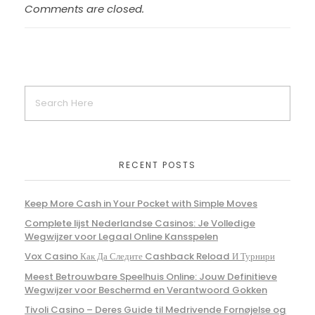
Comments are closed.
RECENT POSTS
Keep More Cash in Your Pocket with Simple Moves
Complete lijst Nederlandse Casinos: Je Volledige
Wegwijzer voor Legaal Online Kansspelen
Vox Casino Как Да Следите Cashback Reload И Турнири
Meest Betrouwbare Speelhuis Online: Jouw Definitieve
Wegwijzer voor Beschermd en Verantwoord Gokken
Tivoli Casino – Deres Guide til Medrivende Fornøjelse og