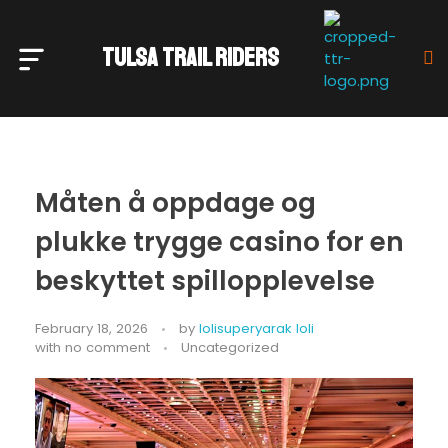
TULSA TRAIL RIDERS
Tulsa Trail Riders
Måten å oppdage og
plukke trygge casino for en
beskyttet spillopplevelse
February 18, 2026
by
lolisuperyarak loli
with
no comment
Uncategorized